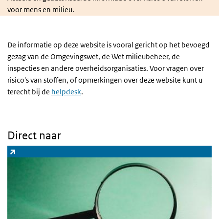
voor mens en milieu.
De informatie op deze website is vooral gericht op het bevoegd
gezag van de Omgevingswet, de Wet milieubeheer, de
inspecties en andere overheidsorganisaties. Voor vragen over
risico's van stoffen, of opmerkingen over deze website kunt u
terecht bij de
helpdesk
.
Direct naar
Zoeksysteem Risico's van stoffen
(link is external)