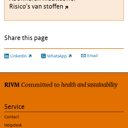
Risico's van stoffen
Share this page
Email
LinkedIn
WhatsApp
(link is external)
(link is external)
Committed to
health and sustainability
RIVM
Service
Contact
Helpdesk