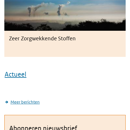
Zeer Zorgwekkende Stoffen
Actueel
Meer berichten
(link is external)
Abonneren nieuwsbrief
/rivm.nl/abonneren/nieuwsbrief-risicos-van-stoffen