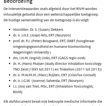
Beoordeling
De interventiewaarden zoals afgeleid door het RIVM worden
inhoudelijk getoetst door een wetenschappelijke toetsgroep.
De huidige samenstelling van de toetsgroep is als volgt:
Voorzitter:
Dr. S. (Susan) Dekkers
dr. ir. J.H.E. (Josje) Arts, ERT (Nouryon)
prof. dr. P.J. (Peter) Boogaard, ERT, DABT (hoogleraar
omgevingsgezondheid en humane biomonitoring
Wageningen
University
)
drs. I.H.M. (Ingrid) Links, ERT (GAGS regio oost)
dr. H. (Hans) Muijser (study director inhalation toxicology
TNO Zeist (1995 tot 2011) en Triskelion (2011 tot 2013))
dr. ir. M.W.M.M. (Marc) Ruijten, ERT (
CrisisTox Consult
)
dr. ir. J.G.W. (Joanne) Salverda, ERT (Nouryon)
J.J. (Jos) van Triel, MSc, ERT (Inhalation Toxicologist,
RIVM)
Elk stofdocument bevat ook beknopte medische informatie die