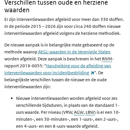
Verschillen tussen oude en herziene
waarden
Er zijn interventiewaarden afgeleid voor meer dan 330 stoffen.
In de periode 2015 – 2026 zijn voor circa 240 stoffen nieuwe
interventiewaarden afgeleid volgens de herziene methodiek.
De nieuwe aanpak is in belangrijke mate gebaseerd op de
methode waarop
AEGL-waarden in de Verenigde Staten
worden afgeleid. Deze aanpak is beschreven in het
RIVM
-
rapport 2019-0055: "
Handreiking voor de afleiding van
(externe link)
interventiewaarden voor incidentbestrijding
". De
belangrijkste verschillen tussen de nieuwe en de oude
interventiewaarden zijn:
Nieuwe interventiewaarden worden afgeleid voor zes
verschillende tijdsduren, in plaats van de standaard 1-
uurs waarde. Per niveau (VRW,
AGW
,
LBW
) is er een 10-
minuten-, een 30-minuten-, een 1-uurs-, een 2-uurs-,
een 4-uurs- en een 8-uurs-waarde afgeleid.