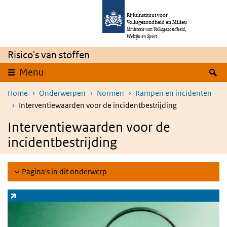
Overslaan en naar de inhoud gaan
Direct naar de hoofdnavigatie
Rijksinstituut voor
Volksgezondheid en Milieu
Ministerie van Volksgezondheid,
Welzijn en Sport
Risico's van stoffen
Z
Menu
Home
Onderwerpen
Normen
Rampen en incidenten
Interventiewaarden voor de incidentbestrijding
Interventiewaarden voor de
incidentbestrijding
Pagina's in dit onderwerp
Zoeksysteem stoffen
(externe link)