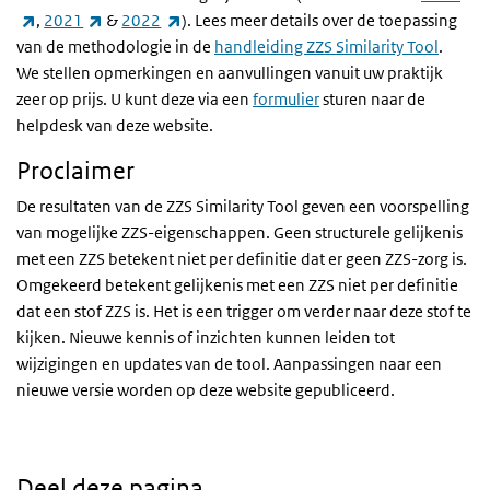
(externe link)
(externe link)
(externe link)
,
2021
&
2022
). Lees meer details over de toepassing
van de methodologie in de
handleiding ZZS Similarity Tool
.
We stellen opmerkingen en aanvullingen vanuit uw praktijk
zeer op prijs. U kunt deze via een
formulier
sturen naar de
helpdesk van deze website.
Proclaimer
De resultaten van de ZZS Similarity Tool geven een voorspelling
van mogelijke ZZS-eigenschappen. Geen structurele gelijkenis
met een ZZS betekent niet per definitie dat er geen ZZS-zorg is.
Omgekeerd betekent gelijkenis met een ZZS niet per definitie
dat een stof ZZS is. Het is een trigger om verder naar deze stof te
kijken. Nieuwe kennis of inzichten kunnen leiden tot
wijzigingen en updates van de tool. Aanpassingen naar een
nieuwe versie worden op deze website gepubliceerd.
Deel deze pagina