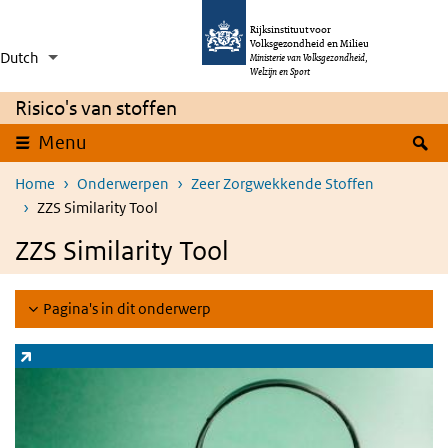
Overslaan en naar de inhoud gaan
Direct naar de hoofdnavigatie
Rijksinstituut voor
Volksgezondheid en Milieu
Dutch
Taalkeuze
Ingeklapt
Ministerie van Volksgezondheid,
Aanvullende acties weergeven
Welzijn en Sport
Risico's van stoffen
Z
Menu
Home
Onderwerpen
Zeer Zorgwekkende Stoffen
ZZS Similarity Tool
ZZS Similarity Tool
Pagina's in dit onderwerp
Zoeksysteem stoffen
(externe link)