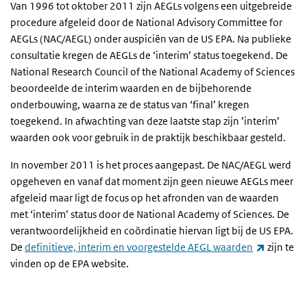
Van 1996 tot oktober 2011 zijn AEGLs volgens een uitgebreide
procedure afgeleid door de
National Advisory Committee for
AEGLs
(NAC/AEGL) onder auspiciën van de US EPA. Na publieke
consultatie kregen de AEGLs de ‘interim’ status toegekend. De
National Research Council of the National Academy of Sciences
beoordeelde de interim waarden en de bijbehorende
onderbouwing, waarna ze de status van ‘final’ kregen
toegekend. In afwachting van deze laatste stap zijn ’interim’
waarden ook voor gebruik in de praktijk beschikbaar gesteld.
In november 2011 is het proces aangepast. De NAC/AEGL werd
opgeheven en vanaf dat moment zijn geen nieuwe AEGLs meer
afgeleid maar ligt de focus op het afronden van de waarden
met ‘interim’ status door de
National Academy of Sciences
. De
verantwoordelijkheid en coördinatie hiervan ligt bij de US EPA.
(externe 
De
definitieve, interim en voorgestelde AEGL waarden
zijn te
vinden op de EPA website.