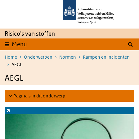
Overslaan en naar de inhoud gaan
Direct naar de hoofdnavigatie
Rijksinstituut voor
Volksgezondheid en Milieu
Ministerie van Volksgezondheid,
Welzijn en Sport
Risico's van stoffen
Z
Menu
Home
Onderwerpen
Normen
Rampen en incidenten
AEGL
AEGL
Pagina's in dit onderwerp
Zoeksysteem stoffen
(externe link)