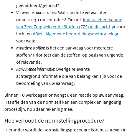
geëmitteerd/geloosd?
Verwachte concentraties
: Wat zijn de te verwachten
(immissie)-concentraties? Zie ook
Immissieberekening
(externe
van Zeer Zorgwekkende Stoffen (ZZS) in de lucht
voor
(extern
lucht en
ABM - Algemene beoordelingsmethodiek
voor water.
Meerdere stoffen
: Is het een aanvraag voor meerdere
stoffen? Prioriteer dan de stoffen
op basis van urgentie
of relevantie.
Aanvullende informatie:
Overige relevante
achtergrondinformatie die van belang kan zijn voor de
beoordeling van uw aanvraag.
Binnen 10 werkdagen ontvangt u een reactie op uw aanvraag.
Het afleiden van de norm zelf kan een complex en langdurig
proces zijn, hou daar rekening mee.
Hoe verloopt de normstellingprocedure?
Hieronder wordt de normstellingsprocedure kort beschreven in