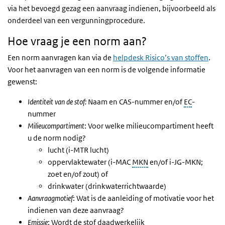
via het bevoegd gezag een aanvraag indienen, bijvoorbeeld als
onderdeel van een vergunningprocedure.
Hoe vraag je een norm aan?
Een norm aanvragen kan via de
helpdesk Risico’s van stoffen
.
Voor het aanvragen van een norm is de volgende informatie
gewenst:
Identiteit van de stof:
Naam en CAS-nummer en/of
EC
-
nummer
Milieucompartiment
: Voor welke milieucompartiment heeft
u de norm nodig?
lucht (i-MTR lucht)
oppervlaktewater (i-MAC
MKN
en/of i-JG-MKN;
zoet en/of zout) of
drinkwater (drinkwaterrichtwaarde)
Aanvraagmotief
: Wat is de aanleiding of motivatie voor het
indienen van deze aanvraag?
Emissie
: Wordt de stof daadwerkelijk