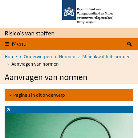
Overslaan en naar de inhoud gaan
Direct naar de hoofdnavigatie
Rijksinstituut voor
Volksgezondheid en Milieu
Ministerie van Volksgezondheid,
Welzijn en Sport
Risico's van stoffen
Z
Menu
Home
Onderwerpen
Normen
Milieukwaliteitsnormen
Aanvragen van normen
Aanvragen van normen
Pagina's in dit onderwerp
Zoeksysteem stoffen
(externe link)