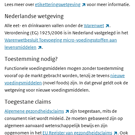
(externe link)
Lees meer over
etiketteringswetgeving
voor meer informatie.
Nederlandse wetgeving
(externe link
Alle eet- en drinkwaren vallen onder de
Warenwet
.
Verordening (EG) 1925/2006 is in Nederland vastgelegd in het
Warenwetbesluit Toevoeging micro-voedingsstoffen aan
(externe link)
levensmiddelen
.
Toestemming nodig?
Functionele voedingsmiddelen mogen zonder toestemming
vooraf op de markt gebracht worden, tenzij ze tevens
nieuwe
voedingsmiddelen
(
novel foods
) zijn. In dat geval geldt ook de
wetgeving voor nieuwe voedingsmiddelen.
Toegestane claims
(externe link)
Algemene gezondheidsclaims
zijn toegestaan, mits de
consument niet wordt misleid. Ze moeten gebaseerd zijn op
algemeen aanvaard wetenschappelijk bewijs en zijn
(externe 
opgenomen in het
EU Register van gezondheidsclaims
. Ook