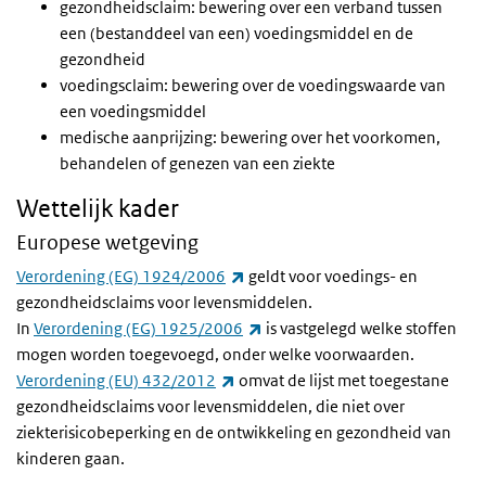
gezondheidsclaim: bewering over een verband tussen
een (bestanddeel van een) voedingsmiddel en de
gezondheid
voedingsclaim: bewering over de voedingswaarde van
een voedingsmiddel
medische aanprijzing: bewering over het voorkomen,
behandelen of genezen van een ziekte
Wettelijk kader
Europese wetgeving
(externe link)
Verordening (EG) 1924/2006
geldt voor voedings- en
gezondheidsclaims voor levensmiddelen.
(externe link)
In
Verordening (EG) 1925/2006
is vastgelegd welke stoffen
mogen worden toegevoegd, onder welke voorwaarden.
(externe link)
Verordening (EU) 432/2012
omvat de lijst met toegestane
gezondheidsclaims voor levensmiddelen, die niet over
ziekterisicobeperking en de ontwikkeling en gezondheid van
kinderen gaan.