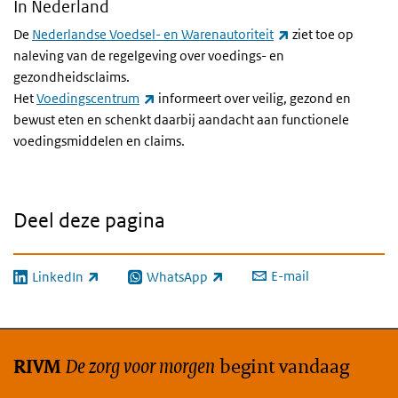
In Nederland
(externe link)
De
Nederlandse Voedsel- en Warenautoriteit
ziet toe op
naleving van de regelgeving over voedings- en
gezondheidsclaims.
(externe link)
Het
Voedingscentrum
informeert over veilig, gezond en
bewust eten en schenkt daarbij aandacht aan functionele
voedingsmiddelen en claims.
Deel deze pagina
E-mail
LinkedIn
WhatsApp
(externe link)
(externe link)
De zorg voor morgen
begint vandaag
RIVM