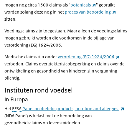
(externe link)
mogen nog circa 1500 claims als "
botanicals
" gebruikt
(externe
worden zolang deze nog in het
proces van beoordeling
zitten.
Voedingsclaims zijn toegestaan. Maar alleen de voedingsclaims
mogen gebruikt worden die voorkomen in de bijlage van
verordening (EG) 1924/2006.
(exter
Medische claims zijn onder
verordening (EG) 1924/2006
verboden. Claims over ziekterisicobeperking en claims over de
ontwikkeling en gezondheid van kinderen zijn vergunning
plichtig.
Instituten rond voedsel
In Europa
(ext
Het
EFSA
Panel on dietetic products, nutrition and allergies
(NDA Panel) is belast met de beoordeling van
gezondheidsclaims op levensmiddelen.