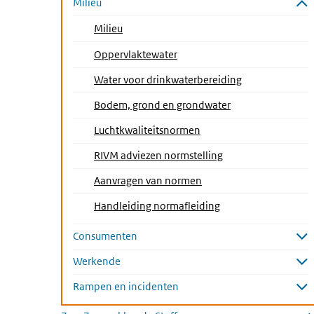
Milieu
Submenu sluiten
Milieu
Oppervlaktewater
Water voor drinkwaterbereiding
Bodem, grond en grondwater
(Actieve pagina)
Luchtkwaliteitsnormen
RIVM adviezen normstelling
Aanvragen van normen
Handleiding normafleiding
Consumenten
Submenu openen
Werkende
Submenu openen
Rampen en incidenten
Submenu openen