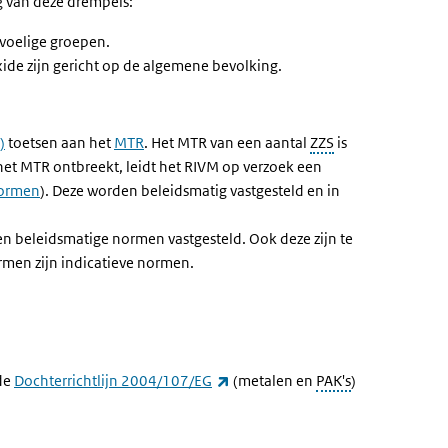
g van deze drempels:
voelige groepen.
ide zijn gericht op de algemene bevolking.
)
toetsen aan het
MTR
. Het MTR van een aantal
ZZS
is
 het MTR ontbreekt, leidt het RIVM op verzoek een
normen
). Deze worden beleidsmatig vastgesteld en in
den beleidsmatige normen vastgesteld. Ook deze zijn te
rmen zijn indicatieve normen.
(externe link)
de
Dochterrichtlijn 2004/107/EG
(metalen en
PAK's
)