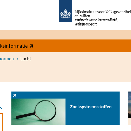
Rijksinstituut voor Volksgezondhe
en Milieu
Ministerie van Volksgezondheid,
Welzijn en Sport
(externe link)
eksinformatie
snormen
Lucht
Zoeksysteem stoffen
(externe link)
Z
Zoeksysteem stoffen