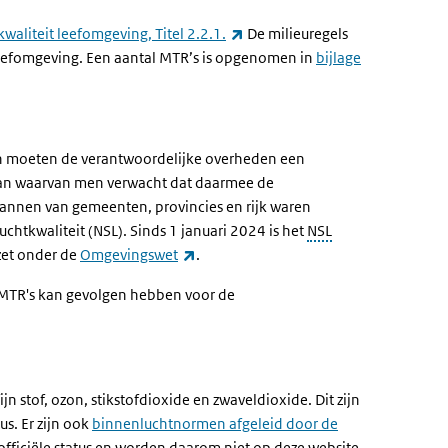
(externe link)
 kwaliteit leefomgeving, Titel 2.2.1.
De milieuregels
 leefomgeving. Een aantal MTR’s is opgenomen in
bijlage
n moeten de verantwoordelijke overheden een
 aan waarvan men verwacht dat daarmee de
plannen van gemeenten, provincies en rijk waren
tkwaliteit (NSL). Sinds 1 januari 2024 is het
NSL
(externe link)
zet onder de
Omgevingswet
.
e MTR's kan gevolgen hebben voor de
ne link)
ijn stof, ozon, stikstofdioxide en zwaveldioxide. Dit zijn
s. Er zijn ook
binnenluchtnormen afgeleid door de
ficiële status en worden daarom niet op deze website