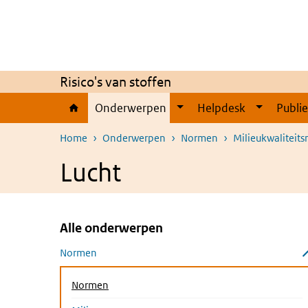
Overslaan en naar de inhoud gaan
Direct naar de hoofdnavigatie
Risico's van stoffen
Onderwerpen
Helpdesk
Publi
Home
Onderwerpen
Normen
Milieukwaliteit
Lucht
Alle onderwerpen
Overslaan menu Alle onderwerpen
Normen
Submenu sluiten
Normen