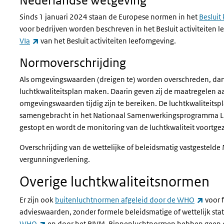
Sinds 1 januari 2024 staan de Europese normen in het
Besluit
voor bedrijven worden beschreven in het Besluit activiteiten
(externe link)
VIa
van het Besluit activiteiten leefomgeving.
Normoverschrijding
Als omgevingswaarden (dreigen te) worden overschreden, da
luchtkwaliteitsplan maken. Daarin geven zij de maatregelen
omgevingswaarden tijdig zijn te bereiken. De luchtkwaliteits
samengebracht in het Nationaal Samenwerkingsprogramma Luch
gestopt en wordt de monitoring van de luchtkwaliteit voortge
Overschrijding van de wettelijke of beleidsmatig vastgesteld
vergunningverlening.
Overige luchtkwaliteitsnormen
(exter
Er zijn ook
buitenluchtnormen afgeleid door de WHO
voor f
advieswaarden, zonder formele beleidsmatige of wettelijk statu
(externe link)
WHO
en door het RIVM. Binnenluchtnormen hebben geen of