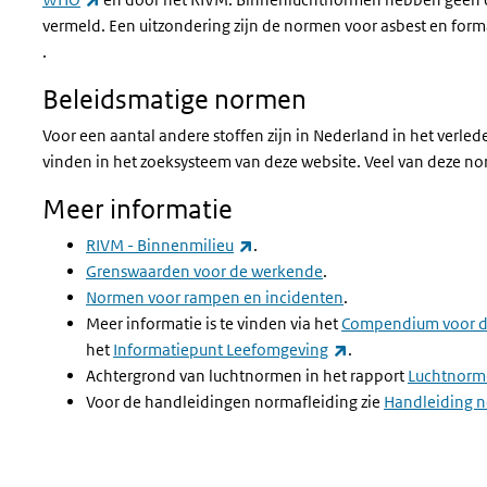
vermeld. Een uitzondering zijn de normen voor asbest en form
(externe link)
.
Beleidsmatige normen
Voor een aantal andere stoffen zijn in Nederland in het verle
vinden in het zoeksysteem van deze website. Veel van deze no
Meer informatie
(externe link)
RIVM - Binnenmilieu
.
Grenswaarden voor de werkende
.
Normen voor rampen en incidenten
.
Meer informatie is te vinden via het
Compendium voor d
(externe link)
het
Informatiepunt Leefomgeving
.
Achtergrond van luchtnormen in het rapport
Luchtnorm
Voor de handleidingen normafleiding zie
Handleiding no