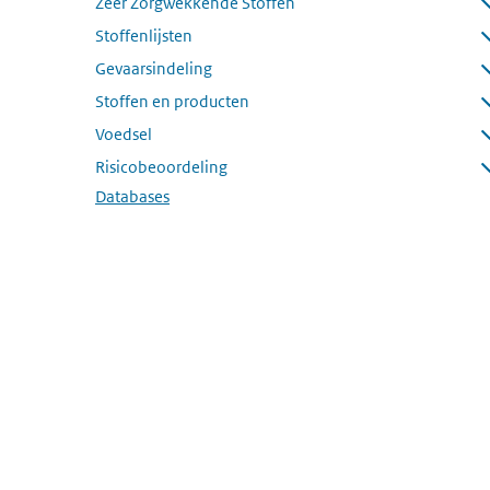
Zeer Zorgwekkende Stoffen
Submenu openen
Stoffenlijsten
Submenu openen
Gevaarsindeling
Submenu openen
Stoffen en producten
Submenu openen
Voedsel
Submenu openen
Risicobeoordeling
Submenu openen
Databases