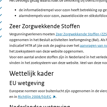
Het bevoegd gezag waarschuwt de bevolking bij overschrijdin
de informatiedrempel voor ozon heeft betrekking op ge
alarmdrempels voor ozon, zwaveldioxide en stikstofdiox
Zeer Zorgwekkende Stoffen
Vergunningverleners moeten
Zeer Zorgwekkende Stoffen (ZZS
opgenomen in het Besluit activiteiten leefomgeving (Bal). Als
indicatief MTR af (zie ook de pagina over het
aanvragen van 
het zoeksysteem van deze website opgenomen.
Voor een aantal andere stoffen zijn in Nederland in het verle
vinden in het zoeksysteem van deze website. Veel van deze no
Wettelijk kader
EU wetgeving
Europese normen voor buitenlucht zijn opgenomen in de vier
(externe link)
en in
Richtlijn 2008/50/EG
.
Nederlandse wetgeving