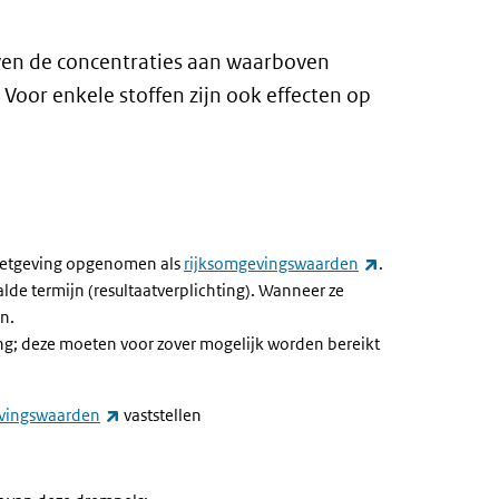
even de concentraties aan waarboven
Voor enkele stoffen zijn ook effecten op
(externe link)
 wetgeving opgenomen als
rijksomgevingswaarden
.
de termijn (resultaatverplichting). Wanneer ze
n.
ng; deze moeten voor zover mogelijk worden bereikt
(externe link)
vingswaarden
vaststellen