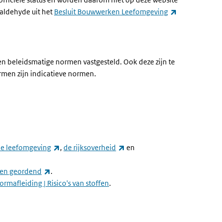
aldehyde uit het
Besluit Bouwwerken Leefomgeving
den beleidsmatige normen vastgesteld. Ook deze zijn te
rmen zijn indicatieve normen.
(externe link)
(externe link)
e leefomgeving
,
de rijksoverheid
en
(externe link)
en geordend
.
rmafleiding | Risico's van stoffen
.