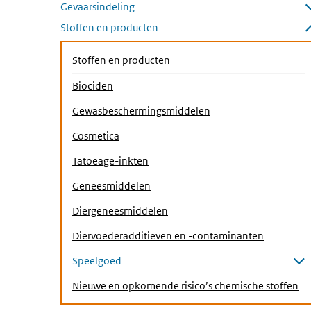
Gevaarsindeling
Submenu openen
Stoffen en producten
Submenu sluiten
Stoffen en producten
Biociden
Gewasbeschermingsmiddelen
Cosmetica
Tatoeage-inkten
Geneesmiddelen
Diergeneesmiddelen
Diervoederadditieven en -contaminanten
Speelgoed
Submenu openen
(A
Nieuwe en opkomende risico’s chemische stoffen