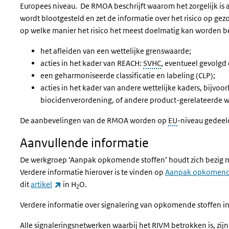
Europees niveau. De RMOA beschrijft waarom het zorgelijk is a
wordt blootgesteld en zet de informatie over het risico op ge
op welke manier het risico het meest doelmatig kan worden beh
het afleiden van een wettelijke grenswaarde;
acties in het kader van REACH:
SVHC
, eventueel gevolgd 
een geharmoniseerde classificatie en labeling (CLP);
acties in het kader van andere wettelijke kaders, bijvoo
biocidenverordening, of andere product-gerelateerde w
De aanbevelingen van de RMOA worden op
EU
-niveau gedeel
Aanvullende informatie
De werkgroep ‘Aanpak opkomende stoffen’ houdt zich bezig m
Verdere informatie hierover is te vinden op
Aanpak opkomende 
(externe link)
dit
artikel
in H
O.
2
Verdere informatie over signalering van opkomende stoffen in
Alle signaleringsnetwerken waarbij het RIVM betrokken is, zij