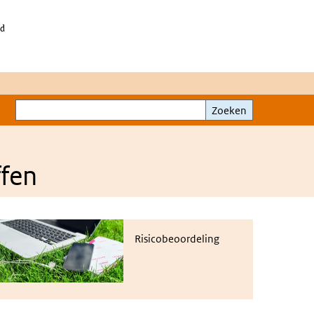
id
Zoeken
Zoeken
ffen
isicobeoordeling
Risicobeoordeling