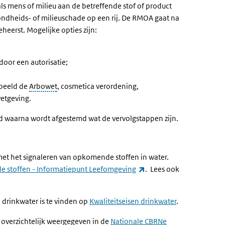
ls mens of milieu aan de betreffende stof of product
zondheids- of milieuschade op een rij. De RMOA gaat na
eerst. Mogelijke opties zijn:
door een autorisatie;
rbeeld de
Arbowet
, cosmetica verordening,
etgeving.
d waarna wordt afgestemd wat de vervolgstappen zijn.
et het signaleren van opkomende stoffen in water.
(externe link)
stoffen - Informatiepunt Leefomgeving
. Lees ook
 drinkwater is te vinden op
Kwaliteitseisen drinkwater
.
n overzichtelijk weergegeven in de
Nationale CBRNe