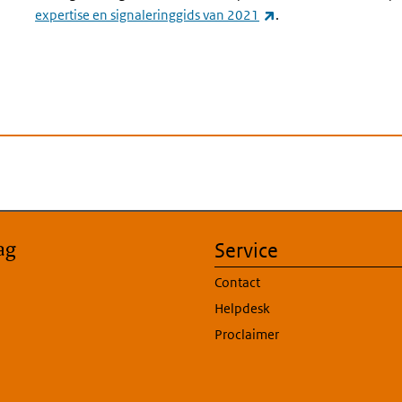
(externe link)
expertise en signaleringgids van 2021
.
ag
Service
Contact
Helpdesk
Proclaimer