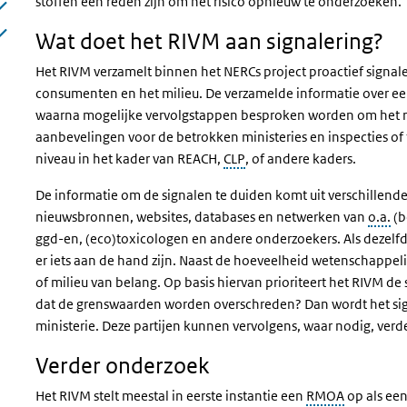
stoffen een reden zijn om het risico opnieuw te onderzoeken.
Wat doet het RIVM aan signalering?
Het RIVM verzamelt binnen het NERCs project proactief signalen
consumenten en het milieu. De verzamelde informatie over ee
waarna mogelijke vervolgstappen besproken worden om het ris
aanbevelingen voor de betrokken ministeries en inspecties of
niveau in het kader van REACH,
CLP
, of andere kaders.
De informatie om de signalen te duiden komt uit verschillende
nieuwsbronnen, websites, databases en netwerken van
o.a.
(b
ggd-en, (eco)toxicologen en andere onderzoekers. Als dezel
er iets aan de hand zijn. Naast de hoeveelheid wetenschappeli
of milieu van belang. Op basis hiervan prioriteert het RIVM de
dat de grenswaarden worden overschreden? Dan wordt het sig
ministerie. Deze partijen kunnen vervolgens, waar nodig, ver
Verder onderzoek
Het RIVM stelt meestal in eerste instantie een
RMOA
op als ee