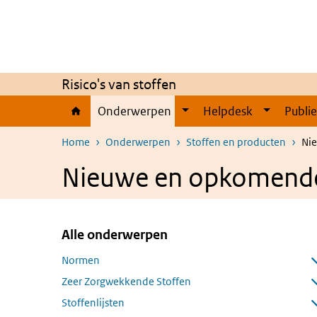
Overslaan en naar de inhoud gaan
Direct naar de hoofdnavigatie
Risico's van stoffen
Onderwerpen
Helpdesk
Publi
Home
Onderwerpen
Stoffen en producten
Nie
Nieuwe en opkomende 
Alle onderwerpen
Overslaan menu Alle onderwerpen
Normen
Submenu openen
Zeer Zorgwekkende Stoffen
Submenu openen
Stoffenlijsten
Submenu openen