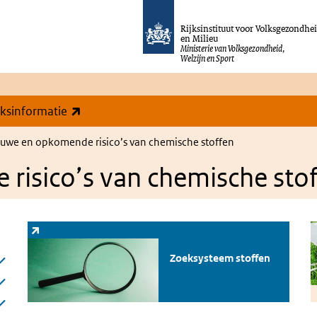
Rijksinstituut voor Volksgezondhe
en Milieu
Ministerie van Volksgezondheid,
Welzijn en Sport
(externe link)
eksinformatie
uwe en opkomende risico’s van chemische stoffen
risico’s van chemische sto
Zoeksysteem stoffen
(externe link)
R
Zoeksysteem stoffen