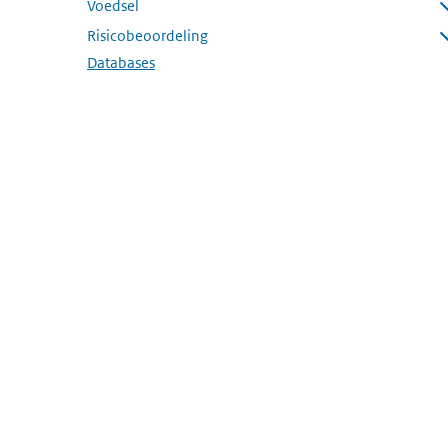
Voedsel
Submenu openen
Risicobeoordeling
Submenu openen
Databases