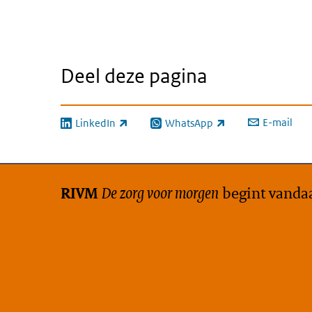
Deel deze pagina
E-mail
LinkedIn
WhatsApp
(externe link)
(externe link)
De zorg voor morgen
begint vanda
RIVM