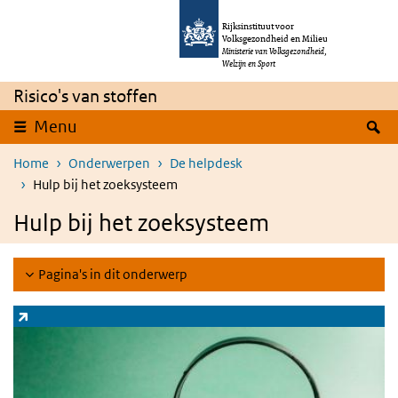
Overslaan en naar de inhoud gaan
Direct naar de hoofdnavigatie
Rijksinstituut voor
Volksgezondheid en Milieu
Ministerie van Volksgezondheid,
Welzijn en Sport
Risico's van stoffen
Z
Menu
Home
Onderwerpen
De helpdesk
Hulp bij het zoeksysteem
Hulp bij het zoeksysteem
Pagina's in dit onderwerp
Zoeksysteem stoffen
(externe link)