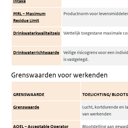
Intake
MRL – Maximum
Productnorm voor levensmiddele
Residue Limit
Drinkwaterkwaliteitseis
Wettelijk toegestane maximale con
Drinkwaterrichtwaarde
Veilige risicogrens voor een individ
is vastgelegd.
Grenswaarden voor werkenden
GRENSWAARDE
TOELICHTING/ BLOOTS
Grenswaarde
Lucht, kortdurende en la
van werkenden
AOEL – Acceptable Operator
Blootstelling aan gewa