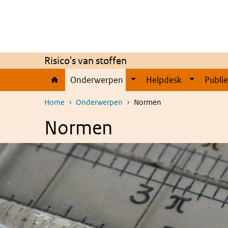
Overslaan en naar de inhoud gaan
Direct naar de hoofdnavigatie
Risico's van stoffen
Onderwerpen
Helpdesk
Publi
Home
Onderwerpen
Normen
Normen