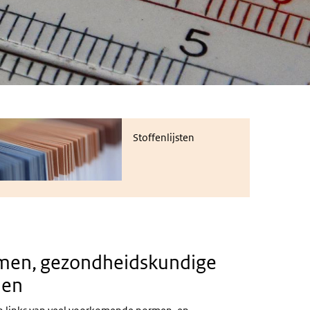
toffenlijsten
Stoffenlijsten
men, gezondheidskundige
den