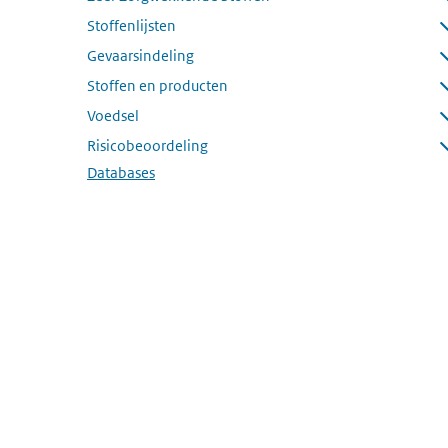
Submenu openen
Stoffenlijsten
Submenu openen
Gevaarsindeling
Submenu openen
Stoffen en producten
Submenu openen
Voedsel
Submenu openen
Risicobeoordeling
Submenu openen
Databases