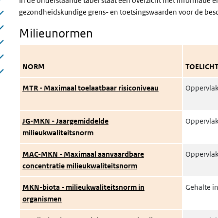
In de onderstaande tabel staat een overzicht met informatie
gezondheidskundige grens- en toetsingswaarden voor de bes
Milieunormen
NORM
TOELICHT
MTR - Maximaal toelaatbaar risiconiveau
Oppervlak
JG-MKN - Jaargemiddelde
Oppervlak
milieukwaliteitsnorm
MAC-MKN - Maximaal aanvaardbare
Oppervlak
concentratie milieukwaliteitsnorm
MKN-biota - milieukwaliteitsnorm in
Gehalte i
organismen