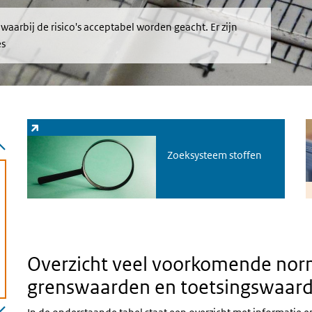
aarbij de risico's acceptabel worden geacht. Er zijn
es
Zoeksysteem stoffen
(externe link)
S
Zoeksysteem stoffen
Overzicht veel voorkomende nor
grenswaarden en toetsingswaar