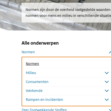
Normen zijn door de overheid vastgestelde waarden w
normen voor mens en milieu in verschillende situati
Alle onderwerpen
Overslaan menu Alle onderwerpen
Normen
Submenu sluiten
(Actieve pagina)
Normen
Milieu
Submenu openen
Consumenten
Submenu openen
Werkende
Submenu openen
Rampen en incidenten
Submenu openen
Zeer Zorgwekkende Stoffen