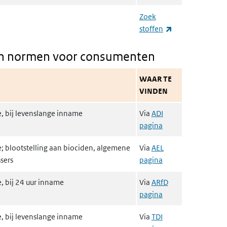
Zoek
(externe link)
stoffen
n normen voor consumenten
WAAR TE
VINDEN
 bij levenslange inname
Via
ADI
pagina
 blootstelling aan biociden, algemene
Via
AEL
sers
pagina
 bij 24 uur inname
Via
ARfD
pagina
 bij levenslange inname
Via
TDI