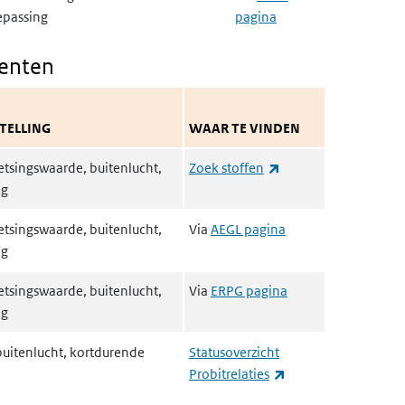
epassing
pagina
denten
TELLING
WAAR TE VINDEN
(externe link)
tsingswaarde, buitenlucht,
Zoek stoffen
ng
tsingswaarde, buitenlucht,
Via
AEGL pagina
ng
tsingswaarde, buitenlucht,
Via
ERPG pagina
ng
uitenlucht, kortdurende
Statusoverzicht
(externe link)
Probitrelaties