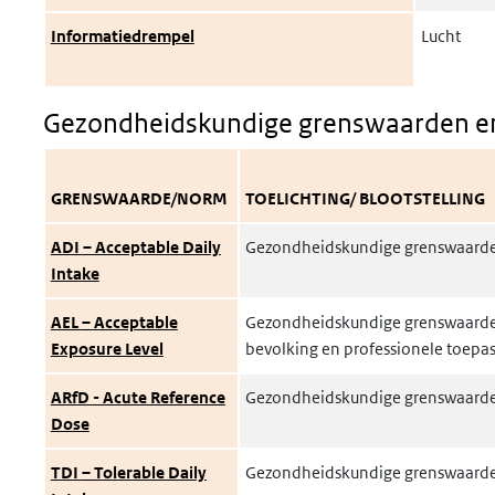
Informatiedrempel
Lucht
Gezondheidskundige grenswaarden e
GRENSWAARDE/NORM
TOELICHTING/ BLOOTSTELLING
ADI
– Acceptable Daily
Gezondheidskundige grenswaarde,
Intake
AEL
– Acceptable
Gezondheidskundige grenswaarde;
Exposure Level
bevolking en professionele toepas
ARfD
- Acute Reference
Gezondheidskundige grenswaarde,
Dose
TDI
– Tolerable Daily
Gezondheidskundige grenswaarde,