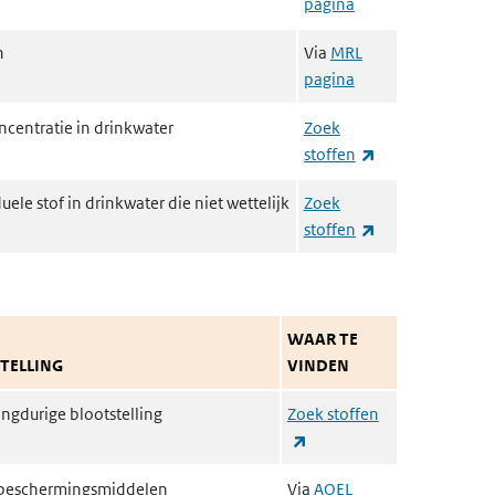
pagina
n
Via
MRL
pagina
centratie in drinkwater
Zoek
(externe link)
stoffen
uele stof in drinkwater die niet wettelijk
Zoek
(externe link)
stoffen
WAAR TE
TELLING
VINDEN
ngdurige blootstelling
Zoek stoffen
(externe link)
sbeschermingsmiddelen
Via
AOEL