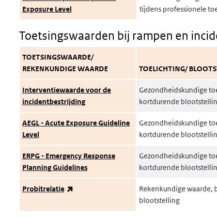
Exposure Level
tijdens professionele to
Toetsingswaarden bij rampen en inci
TOETSINGSWAARDE/
REKENKUNDIGE WAARDE
TOELICHTING/ BLOOTS
Interventiewaarde voor de
Gezondheidskundige toe
incidentbestrijding
kortdurende blootstelli
AEGL - Acute Exposure Guideline
Gezondheidskundige toe
Level
kortdurende blootstelli
ERPG - Emergency Response
Gezondheidskundige toe
Planning Guidelines
kortdurende blootstelli
(externe link)
Probitrelatie
Rekenkundige waarde, b
blootstelling