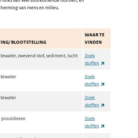
 en links van veel voorkomende normen, en
cherming van mens en milieu.
WAAR TE
ING/ BLOOTSTELLING
VINDEN
tewater, zwevend stof, sediment, lucht
Zoek
(externe link)
stoffen
tewater
Zoek
(externe link)
stoffen
tewater
Zoek
(externe link)
stoffen
n prooidieren
Zoek
(externe link)
stoffen