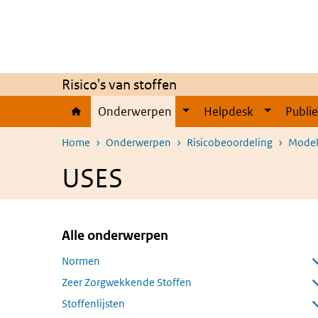
Overslaan en naar de inhoud gaan
Direct naar de hoofdnavigatie
Risico's van stoffen
Onderwerpen
Helpdesk
Publi
Home
Onderwerpen
Risicobeoordeling
Modell
USES
Alle onderwerpen
Overslaan menu Alle onderwerpen
Normen
Submenu openen
Zeer Zorgwekkende Stoffen
Submenu openen
Stoffenlijsten
Submenu openen