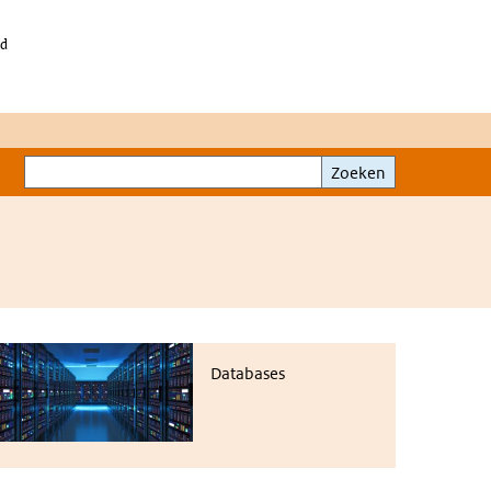
id
Zoeken
Zoeken
atabases
Databases