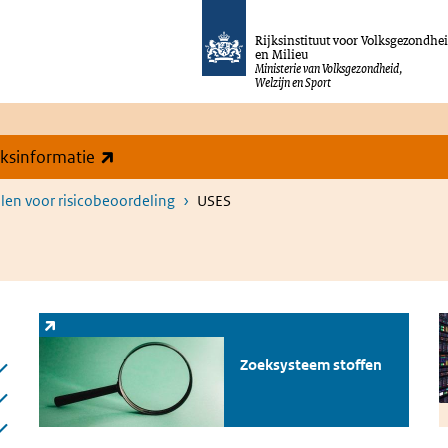
Rijksinstituut voor Volksgezondhe
en Milieu
Ministerie van Volksgezondheid,
Welzijn en Sport
(externe link)
eksinformatie
en voor risicobeoordeling
USES
Zoeksysteem stoffen
(externe link)
D
Zoeksysteem stoffen