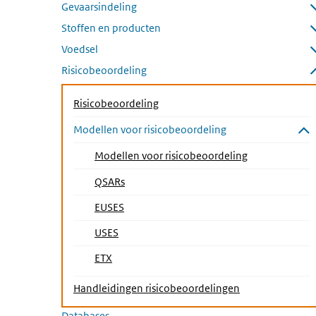
Gevaarsindeling
Submenu openen
Stoffen en producten
Submenu openen
Voedsel
Submenu openen
Risicobeoordeling
Submenu sluiten
Risicobeoordeling
Modellen voor risicobeoordeling
Submenu sluiten
Modellen voor risicobeoordeling
QSARs
EUSES
(Actieve pagina)
USES
ETX
Handleidingen risicobeoordelingen
Databases