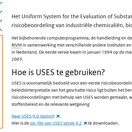
Het
Uniform System for the Evaluation of Subst
risicobeoordeling van industriële chemicaliën,
Het bijbehorende computerprogramma, de handleiding en de 
RIVM
in samenwerking met verschillende andere instituten en 
in Nederland. De eerste versie kwam in januari 1994 op de ma
2003.
Hoe is USES te gebruiken?
USES is voornamelijk bedoeld voor een eerste risicobeoordeling
beleidsinterpretatie van het geschatte risico ligt buiten het
risicobeoordelingen met behulp van USES worden gemaakt, w
stoffenbeleid en de relevante wetgeving
(externe link)
Naar USES 4.0 rapport
.
(externe link)
Hier is de
zip-file van USES versie 4.2
te downloaden.