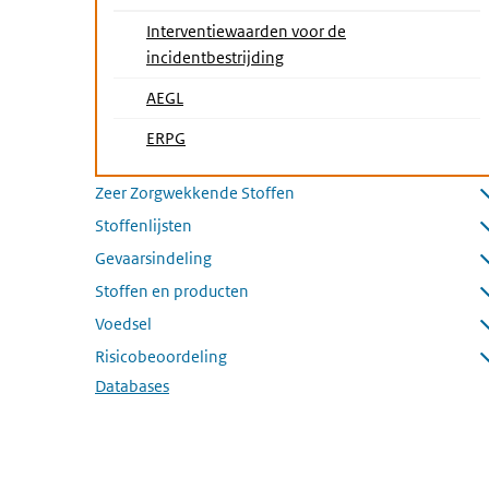
Interventiewaarden voor de
incidentbestrijding
AEGL
ERPG
Zeer Zorgwekkende Stoffen
Submenu openen
Stoffenlijsten
Submenu openen
Gevaarsindeling
Submenu openen
Stoffen en producten
Submenu openen
Voedsel
Submenu openen
Risicobeoordeling
Submenu openen
Databases