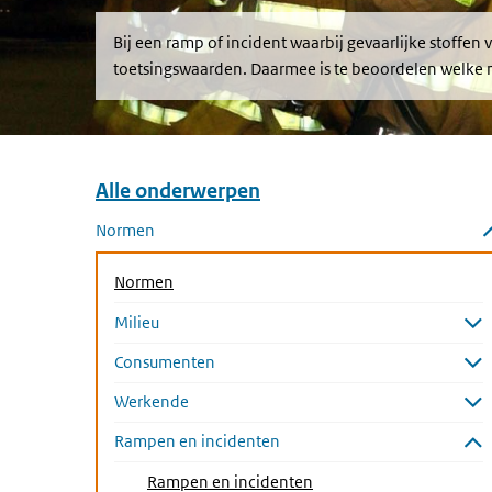
Bij een ramp of incident waarbij gevaarlijke stoffen
toetsingswaarden. Daarmee is te beoordelen welke m
Alle onderwerpen
Overslaan menu Alle onderwerpen
Normen
Submenu sluiten
Normen
Milieu
Submenu openen
Consumenten
Submenu openen
Werkende
Submenu openen
Rampen en incidenten
Submenu sluiten
(Actieve pagina)
Rampen en incidenten