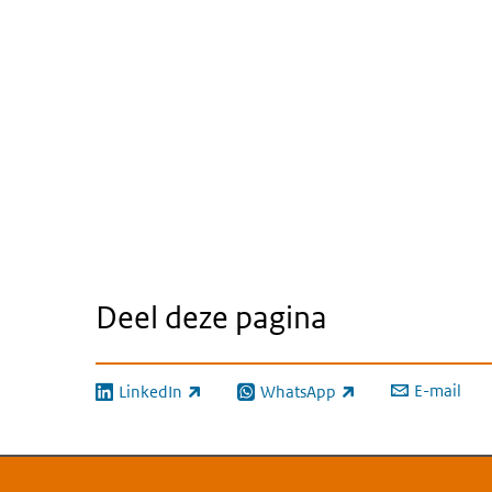
Deel deze pagina
E-mail
LinkedIn
WhatsApp
(externe link)
(externe link)