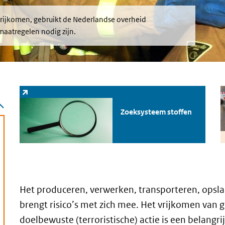
 vrijkomen, gebruikt de Nederlandse overheid
aatregelen nodig zijn.
Zoeksysteem stoffen
(externe link)
G
Zoeksysteem stoffen
Het produceren, verwerken, transporteren, opsla
brengt risico’s met zich mee. Het vrijkomen van ge
doelbewuste (terroristische) actie is een belangri