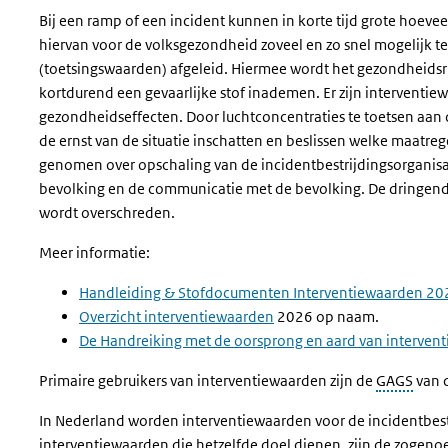
Bij een ramp of een incident kunnen in korte tijd grote hoev
hiervan voor de volksgezondheid zoveel en zo snel mogelijk t
(toetsingswaarden) afgeleid. Hiermee wordt het gezondheids
kortdurend een gevaarlijke stof inademen. Er zijn interventie
gezondheidseffecten. Door luchtconcentraties te toetsen aan
de ernst van de situatie inschatten en beslissen welke maatre
genomen over opschaling van de incidentbestrijdingsorganisa
bevolking en de communicatie met de bevolking. De dringend
wordt overschreden.
Meer informatie:
Handleiding & Stofdocumenten Interventiewaarden 20
Overzicht interventiewaarden
2026 op naam.
De Handreiking met de oorsprong en aard van interven
Primaire gebruikers van interventiewaarden zijn de
GAGS
van 
In Nederland worden interventiewaarden voor de incidentbestr
interventiewaarden die hetzelfde doel dienen, zijn de zoge