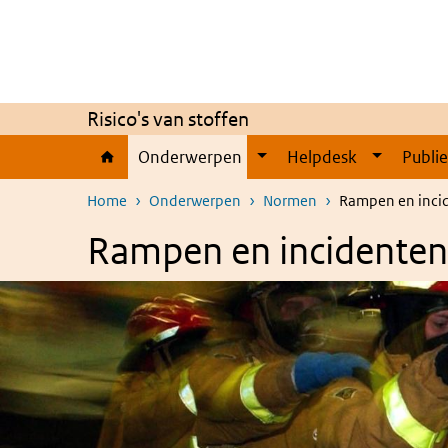
Overslaan en naar de inhoud gaan
Direct naar de hoofdnavigatie
Risico's van stoffen
Onderwerpen
Helpdesk
Publi
Home
Onderwerpen
Normen
Rampen en inci
Rampen en incidenten