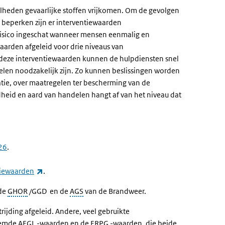
eelheden gevaarlijke stoffen vrijkomen. Om de gevolgen
e beperken zijn er interventiewaarden
risico ingeschat wanneer mensen eenmalig en
waarden afgeleid voor drie niveaus van
 deze interventiewaarden kunnen de hulpdiensten snel
gelen noodzakelijk zijn. Zo kunnen beslissingen worden
tie, over maatregelen ter bescherming van de
heid en aard van handelen hangt af van het niveau dat
26
.
(externe link)
tiewaarden
.
de
GHOR
/GGD en de
AGS
van de Brandweer.
ijding afgeleid. Andere, veel gebruikte
noemde AEGL -waarden en de ERPG -waarden, die beide