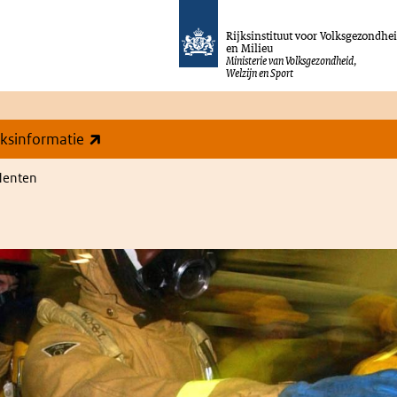
Rijksinstituut voor Volksgezondhe
en Milieu
Ministerie van Volksgezondheid,
Welzijn en Sport
(externe link)
eksinformatie
denten