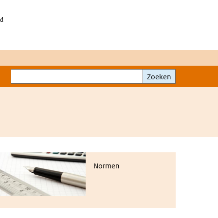
id
Zoeken
Zoeken
ormen
Normen