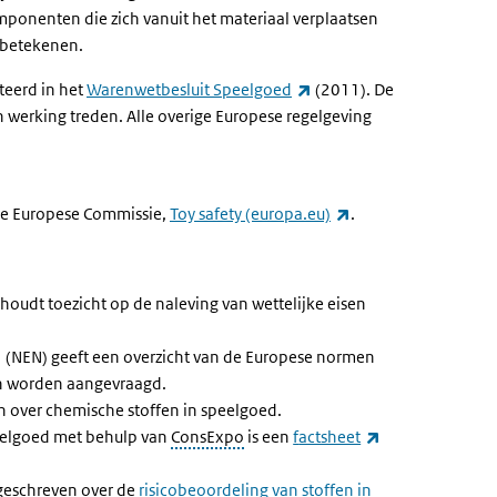
mponenten die zich vanuit het materiaal verplaatsen
n betekenen.
(externe link)
teerd in het
Warenwetbesluit Speelgoed
(2011).
De
n werking treden.
Alle overige Europese regelgeving
(externe link)
 de Europese Commissie,
Toy safety (europa.eu)
.
link)
oudt toezicht op de naleving van wettelijke eisen
(externe link)
(NEN) geeft een overzicht van de Europese normen
n worden aangevraagd.
n over chemische stoffen in speelgoed.
ne link)
(externe link)
eelgoed met behulp van
ConsExpo
is een
f
actsheet
 geschreven over de
risicobeoordeling van stoffen in