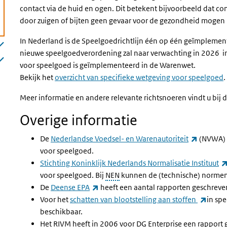
contact via de huid en ogen. Dit betekent bijvoorbeeld dat co
door zuigen of bijten geen gevaar voor de gezondheid moge
In Nederland is de Speelgoedrichtlijn één op één geïmplemen
nieuwe speelgoedverordening zal naar verwachting in 2026 i
voor speelgoed is geïmplementeerd in de Warenwet.
Bekijk het
overzicht van specifieke wetgeving voor speelgoed
.
Meer informatie en andere relevante richtsnoeren vindt u bij
Overige informatie
(externe 
De
Nederlandse Voedsel- en Warenautoriteit
(NVWA) h
voor speelgoed.
Stichting Koninklijk Nederlands Normalisatie Instituut
voor speelgoed. Bij
NEN
kunnen de (technische) norme
(externe link)
De
Deense EPA
heeft een aantal rapporten geschreve
(exter
Voor het
schatten van blootstelling aan stoffen
in sp
beschikbaar.
Het
RIVM
heeft in 2006 voor
DG
Enterprise een rapport