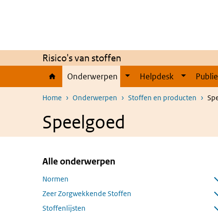
Overslaan en naar de inhoud gaan
Direct naar de hoofdnavigatie
Risico's van stoffen
Onderwerpen
Helpdesk
Publi
Home
Onderwerpen
Stoffen en producten
Sp
Speelgoed
Alle onderwerpen
Overslaan menu Alle onderwerpen
Normen
Submenu openen
Zeer Zorgwekkende Stoffen
Submenu openen
Stoffenlijsten
Submenu openen