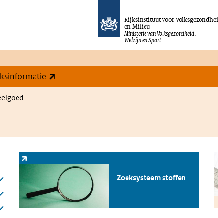
Rijksinstituut voor Volksgezondhe
en Milieu
Ministerie van Volksgezondheid,
Welzijn en Sport
(externe link)
eksinformatie
eelgoed
Zoeksysteem stoffen
(externe link)
N
Zoeksysteem stoffen