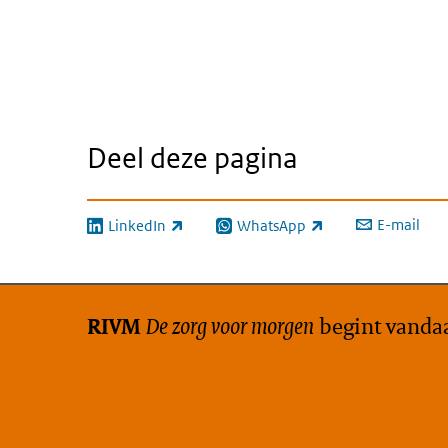
Deel deze pagina
E-mail
LinkedIn
WhatsApp
(externe link)
(externe link)
De zorg voor morgen
begint vanda
RIVM