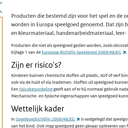
Producten die bestemd zijn voor het spel en de o
worden in Europa speelgoed genoemd. Dat zijn bij
en kleurmateriaal, handenarbeidmateriaal, leer-
Producten die niet als speelgoed gezien worden, zoals decora
(
bijlage 1 van de
Europese Richtlijn Speelgoed 2009/48/EG
.
Zijn er risico's?
Kinderen kunnen chemische stoffen uit plastic, stof of verf b
ook via de huid of via inademen. Stoffen uit speelgoed kunn
Een
risicobeoordeling
geeft aan of er bij normaal gebruik na
Mechanische- en fysische eigenschappen van speelgoed kunn
Wettelijk kader
(externe link)
In
Speelgoedrichtlijn
2009/48/EG
is vastgelegd dat speel
van het kind. Ook mag speelgoed geen gevaar opleveren van 