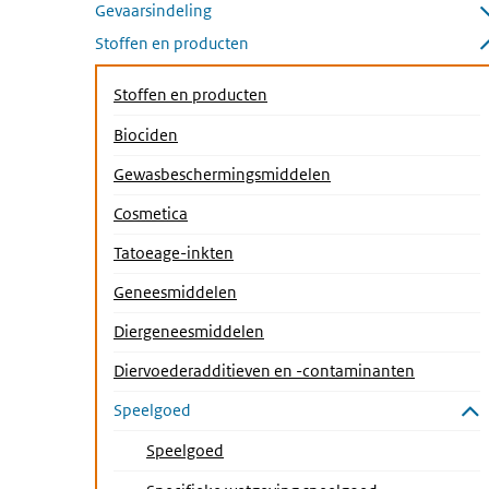
Gevaarsindeling
Submenu openen
Stoffen en producten
Submenu sluiten
Stoffen en producten
Biociden
Gewasbeschermingsmiddelen
Cosmetica
Tatoeage-inkten
Geneesmiddelen
Diergeneesmiddelen
Diervoederadditieven en -contaminanten
Speelgoed
Submenu sluiten
(Actieve pagina)
Speelgoed