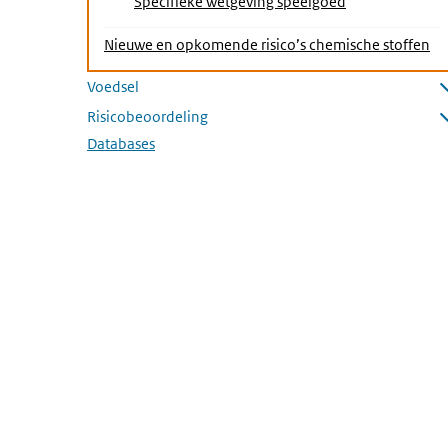
Specifieke wetgeving speelgoed
Nieuwe en opkomende risico’s chemische stoffen
Voedsel
Submenu openen
Risicobeoordeling
Submenu openen
Databases