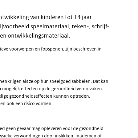
ntwikkeling van kinderen tot 14 jaar
voorbeeld speelmateriaal, teken-, schrijf-
 en ontwikkelingsmateriaal.
tieve voorwerpen en fopspenen, zijn beschreven in
externe link)
innenkrijgen als ze op hun speelgoed sabbelen. Dat kan
en mogelijk effecten op de gezondheid veroorzaken.
delige gezondheidseffecten kunnen optreden.
en ook een risico vormen.
goed geen gevaar mag opleveren voor de gezondheid
fysieke verwondingen door inslikken, inademen of