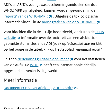
ADI’s en ARfD’s voor gewasbeschermingsmiddelen die door
WHO/JMPR zijn afgeleid, kunnen worden gevonden in de
(externe link)
‘reports’ van de WHO/JMPR
. Uitgebreide toxicologische
(exte
informatie vindt u in de
monografieën van de WHO/JMPR
.
Voor biociden die in de EU zijn beoordeeld, vindt u op de
ECHA
(externe link)
website
informatie over de toxiciteit van een als biocide
gebruikte stof, inclusief de ADI
(zoek op
‘active substance’
en klik
op het oogje in de tabel, klik op het tabblad
‘Assessment report’
).
(externe link)
Er is een
Nederlands
guidance
document
voor het vaststellen
(externe link)
van de ARfD. De
WHO
heeft een internationale richtlijn
opgesteld die verder is uitgewerkt.
Meer informatie
(externe link)
Document ECHA over afleiding ADI en ARfD
.