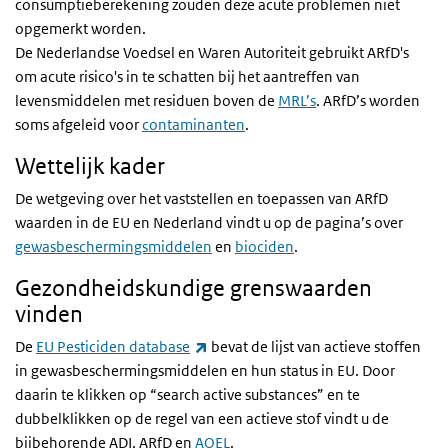
consumptieberekening zouden deze acute problemen niet
opgemerkt worden.
De Nederlandse Voedsel en Waren Autoriteit gebruikt ARfD's
om acute risico's in te schatten bij het aantreffen van
levensmiddelen met residuen boven de
MRL’s
. ARfD’s worden
soms afgeleid voor
contaminanten
.
Wettelijk kader
De wetgeving over het vaststellen en toepassen van ARfD
waarden in de EU en Nederland vindt u op de pagina’s over
gewasbeschermingsmiddelen
en
biociden
.
Gezondheidskundige grenswaarden
vinden
(externe link)
De
EU Pesticiden database
bevat de lijst van actieve stoffen
in gewasbeschermingsmiddelen en hun status in EU. Door
daarin te klikken op “
search active substances
” en te
dubbelklikken op de regel van een actieve stof vindt u de
bijbehorende ADI, ARfD en
AOEL
.