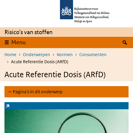
Overslaan en naar de inhoud gaan
Direct naar de hoofdnavigatie
Rijksinstituut voor
Volksgezondheid en Milieu
Ministerie van Volksgezondheid,
Welzijn en Sport
Risico's van stoffen
Z
Menu
Home
Onderwerpen
Normen
Consumenten
Acute Referentie Dosis (ARfD)
Acute Referentie Dosis (ARfD)
Pagina's in dit onderwerp
Zoeksysteem stoffen
(externe link)