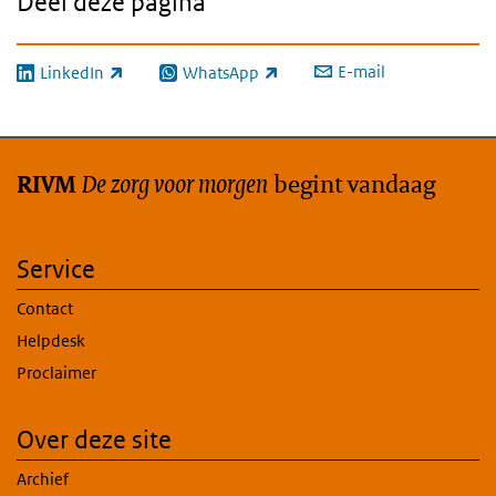
Deel deze pagina
E-mail
LinkedIn
WhatsApp
(externe link)
(externe link)
De zorg voor morgen
begint vandaag
RIVM
Service
Contact
Helpdesk
Proclaimer
Over deze site
Archief