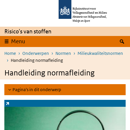
Overslaan en naar de inhoud gaan
Direct naar de hoofdnavigatie
Rijksinstituut voor
Volksgezondheid en Milieu
Ministerie van Volksgezondheid,
Welzijn en Sport
Risico's van stoffen
Z
Menu
Home
Onderwerpen
Normen
Milieukwaliteitsnormen
Handleiding normafleiding
Handleiding normafleiding
Pagina's in dit onderwerp
Zoeksysteem stoffen
(externe link)