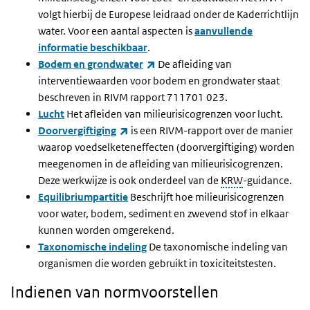
volgt hierbij de Europese leidraad onder de Kaderrichtlijn
water. Voor een aantal aspecten is
aanvullende
informatie beschikbaar
.
(externe link)
Bodem en grondwater
De afleiding van
interventiewaarden voor bodem en grondwater staat
beschreven in RIVM rapport 711701 023.
Lucht
Het afleiden van milieurisicogrenzen voor lucht.
(externe link)
Doorvergiftiging
is een RIVM-rapport over de manier
waarop voedselketeneffecten (doorvergiftiging) worden
meegenomen in de afleiding van milieurisicogrenzen.
Deze werkwijze is ook onderdeel van de
KRW
-guidance.
Equilibriumpartitie
Beschrijft hoe milieurisicogrenzen
voor water, bodem, sediment en zwevend stof in elkaar
kunnen worden omgerekend.
Taxonomische indeling
De taxonomische indeling van
organismen die worden gebruikt in toxiciteitstesten.
Indienen van normvoorstellen