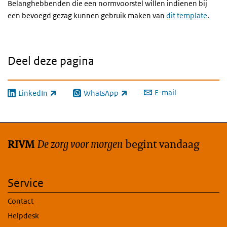
Belanghebbenden die een normvoorstel willen indienen bij
een bevoegd gezag kunnen gebruik maken van
dit template
.
Deel deze pagina
E-mail
LinkedIn
WhatsApp
(externe link)
(externe link)
De zorg voor morgen
begint vandaag
RIVM
Service
Contact
Helpdesk