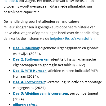
helpdesk
om vragen. Het ministerie van IenW beslist of tot
uitvoering wordt overgegaan, dit is mede afhankelijk van
beschikbare capaciteit.
De handleiding voor het afleiden van indicatieve
milieurisicogrenzen is goedgekeurd door het ministerie van
IenW. Als u vragen of opmerkingen heeft over de handleiding,
dan kunt u die insturen via de
helpdesk Risico's van stoffen
.
Deel 1. Inleiding
:
algemene uitgangspunten en globale
werkwijze (2024).
Deel 2. Stofkenmerken
: identiteit, fysisch-chemische
eigenschappen en gedrag in het milieu (2022).
Deel 3. MTR Humaan
: afleiden van een indicatief MTR
Humaan (2024).
Deel 4. Ecotoxiciteit
: verzameling, selectie en rapportage
van gegevens (2024).
Deel 5: Afleiding van risicogrenzen
: per compartiment
(2024).
Bijlagen 1 t/m 4