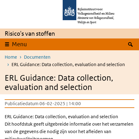
Overslaan en naar de inhoud gaan
Direct naar de hoofdnavigatie
Rijksinstituut voor
Volksgezondheid en Milieu
Ministerie van Volksgezondheid,
Welzijn en Sport
Risico's van stoffen
Z
Menu
Home
Documenten
ERL Guidance: Data collection, evaluation and selection
ERL Guidance: Data collection,
evaluation and selection
Publicatiedatum 06-02-2025 | 14:00
ERL Guidance: Data collection, evaluation and selection
Dit hoofdstuk geeft uitgebreide informatie over het verzamelen
van de gegevens die nodig zijn voor het afleiden van
milieukwaliteitsnormen.