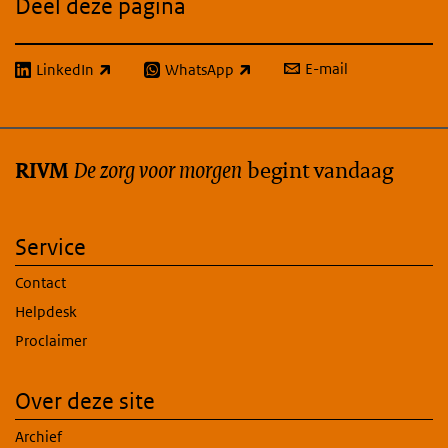
Deel deze pagina
E-mail
LinkedIn
WhatsApp
(externe link)
(externe link)
De zorg voor morgen
begint vandaag
RIVM
Service
Contact
Helpdesk
Proclaimer
Over deze site
Archief