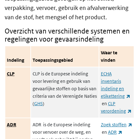
verpakking, vervoer, gebruik en afvalverwerking
van de stof, het mengsel of het product.
Overzicht van verschillende systemen en
regelingen voor gevaarsindeling
Waar te
Indeling
Toepassingsgebied
vinden
CLP
CLP
is de Europese indeling
ECHA
voor levering en gebruik van
inventaris
gevaarlijke stoffen op basis van
indeling en
criteria van de Verenigde Naties
etikettering
(externe link)
(
GHS
)
en
CLP
(ex
verordening
ADR
ADR
is de Europese indeling
Zoek stoffen
(externe link)
(externe
voor vervoer over de weg, en
en
ADR