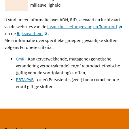
milieuveiligheid
U vindt meer informatie over ADN, RID, zeevaart en luchtvaart
via de websites van de
Inspectie Leefomgeving en Transport
(externe link)
(externe link)
en de
Rijksoverheid
.
Meer informatie over specifieke groepen gevaarlijke stoffen
volgens Europese criteria:
CMR
- Kankerverwekkende, mutagene (genetische
verandering veroorzakende) en/of reproductietoxische
(giftig voor de voortplanting) stoffen,
PBT/vPvB
- (zeer) Persistente, (zeer) bioaccumulerende
en/of giftige stoffen.
Gerelateerde inhoud