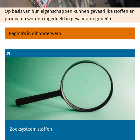
Op basis van hun eigenschappen kunnen gevaarlijke stoffen en
producten worden ingedeeld in gevaarscategorieën
Pagina's in dit onderwerp
Zoeksysteem stoffen
(externe link)
Zoeksysteem stoffen