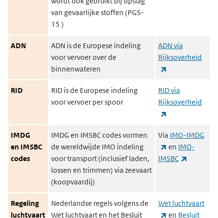
wordt ook gebruikt bij opslag
van gevaarlijke stoffen (
PGS-
15
)
ADN
ADN is de Europese indeling
ADN via
voor vervoer over de
Rijksoverheid
(externe link)
binnenwateren
RID
RID is de Europese indeling
RID via
voor vervoer per spoor
Rijksoverheid
(externe link)
IMDG
IMDG en IMSBC codes vormen
Via
IMO-IMDG
(externe link)
en
IMSBC
de wereldwijde IMO indeling
en
IMO-
(externe l
codes
voor transport (inclusief laden,
IMSBC
lossen en trimmen) via zeevaart
(koopvaardij)
Regeling
Nederlandse regels volgens de
Wet luchtvaart
(externe link)
luchtvaart
Wet luchtvaart en het Besluit
en
Besluit