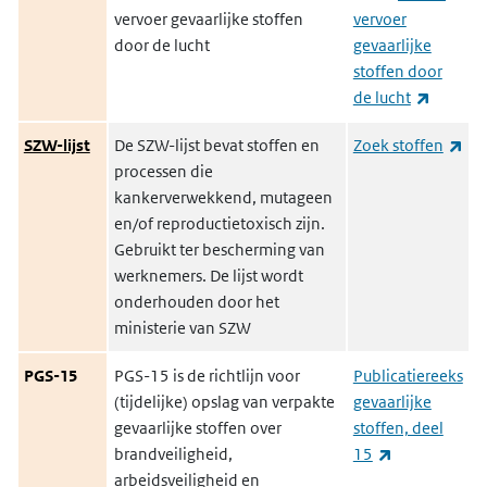
vervoer gevaarlijke stoffen
vervoer
door de lucht
gevaarlijke
stoffen door
(externe
de lucht
(ex
SZW-lijst
De SZW-lijst bevat stoffen en
Zoek stoffen
processen die
kankerverwekkend, mutageen
en/of reproductietoxisch zijn.
Gebruikt ter bescherming van
werknemers. De lijst wordt
onderhouden door het
ministerie van SZW
PGS-15
PGS-15 is de richtlijn voor
Publicatiereeks
(tijdelijke) opslag van verpakte
gevaarlijke
gevaarlijke stoffen over
stoffen, deel
(externe link
brandveiligheid,
15
arbeidsveiligheid en