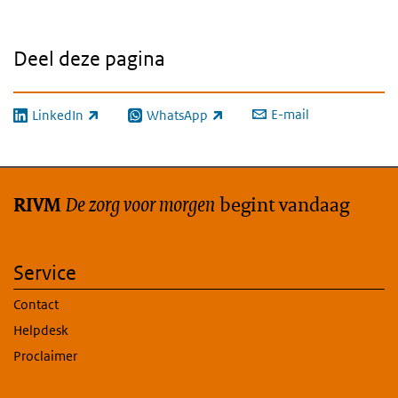
Deel deze pagina
E-mail
LinkedIn
WhatsApp
(externe link)
(externe link)
De zorg voor morgen
begint vandaag
RIVM
Service
Contact
Helpdesk
Proclaimer