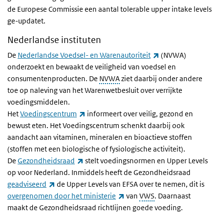
de Europese Commissie een aantal tolerable upper intake levels
ge-updatet.
Nederlandse instituten
(externe link)
De
Nederlandse Voedsel- en Warenautoriteit
(NVWA)
onderzoekt en bewaakt de veiligheid van voedsel en
consumentenproducten. De
NVWA
ziet daarbij onder andere
toe op naleving van het Warenwetbesluit over verrijkte
voedingsmiddelen.
(externe link)
Het
Voedingscentrum
informeert over veilig, gezond en
bewust eten. Het Voedingscentrum schenkt daarbij ook
aandacht aan vitaminen, mineralen en bioactieve stoffen
(stoffen met een biologische of fysiologische activiteit).
(externe link)
De
Gezondheidsraad
stelt voedingsnormen en
Upper Levels
op voor Nederland. Inmiddels heeft de Gezondheidsraad
(externe link)
geadviseerd
de Upper Levels van EFSA over te nemen, dit is
(externe link)
overgenomen door het ministerie
van
VWS
. Daarnaast
maakt de Gezondheidsraad richtlijnen goede voeding.