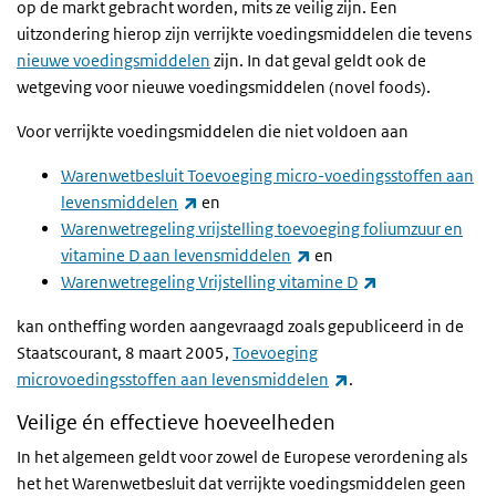
op de markt gebracht worden, mits ze veilig zijn. Een
uitzondering hierop zijn verrijkte voedingsmiddelen die tevens
nieuwe voedingsmiddelen
zijn. In dat geval geldt ook de
wetgeving voor nieuwe voedingsmiddelen (
novel foods
).
Voor verrijkte voedingsmiddelen die niet voldoen aan
Warenwetbesluit Toevoeging micro-voedingsstoffen aan
(externe link)
levensmiddelen
en
Warenwetregeling vrijstelling toevoeging foliumzuur en
(externe link)
vitamine D aan levensmiddelen
en
(externe link)
Warenwetregeling Vrijstelling vitamine D
kan ontheffing worden aangevraagd zoals gepubliceerd in de
Staatscourant, 8 maart 2005,
Toevoeging
(externe link)
microvoedingsstoffen aan levensmiddelen
.
Veilige én effectieve hoeveelheden
In het algemeen geldt voor zowel de Europese verordening als
het h
et
Warenwetbesluit dat verrijkte voedingsmiddelen geen