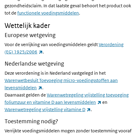
gezondheidsclaim. In dat laatste geval behoort het product ook
tot de
functionele voedingsmiddelen
.
Wettelijk kader
Europese wetgeving
Voor de verrijking van voedingsmiddelen geldt
Verordening
(externe link)
(EG) 1925/2006
.
Nederlandse wetgeving
Deze verordening is in Nederland vastgelegd in het
Warenwetbesluit Toevoeging micro-voedingsstoffen aan
(externe link)
levensmiddelen
.
Daarnaast gelden de
Warenwetregeling vrijstelling toevoeging
(externe link)
foliumzuur en vitamine D aan levensmiddelen
en
(externe link)
Warenwetregeling vrijstelling vitamine D
.
Toestemming nodig?
Verrijkte voedingsmiddelen mogen zonder toestemming vooraf