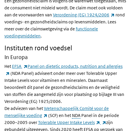
Een gezondheidsclaim is volgens de warenwet toegestaan, mits
de consument niet misleid wordt. De claim moet ook voldoen
(externe
aan de voorwaarden van
Verordening (EG) 1924/2006
rond
voedings- en gezondheidsclaims op levensmiddelen. Lees
meer over de claimswetgeving via de
functionele
voedingsmiddelen
.
Instituten rond voedsel
In Europa
(externe link)
Het
EFSA
Panel on dietetic products, nutrition and allergies
(externe link)
(NDA Panel) adviseert onder meer over
Tolerable Upper
Intake Levels
voor vitaminen en mineralen. Daarnaast
beoordeelt dit panel de gezondheidsclaims en de veiligheid
van stoffen die aangemeld zijn voor plaatsing op bijlage III van
Verordening (EG) 1925/2006.
De adviezen van het
Wetenschappelijk Comité voor de
(externe link)
menselijke voeding
(SCF) en het
NDA
Panel in de periode
(externe link)
(externe link
2000–2005 over
Tolerable Upper Intake Levels
zijn
gebundeld uitgegeven.
Sinds 2020 heeft EFSA op verzoek van