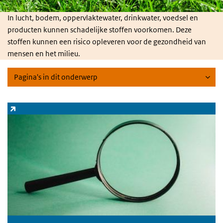
In lucht, bodem, oppervlaktewater, drinkwater, voedsel en
producten kunnen schadelijke stoffen voorkomen. Deze
stoffen kunnen een risico opleveren voor de gezondheid van
mensen en het milieu.
Pagina's in dit onderwerp
Zoeksysteem stoffen
(externe link)