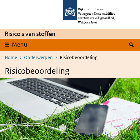
Overslaan en naar de inhoud gaan
Direct naar de hoofdnavigatie
Rijksinstituut voor
Volksgezondheid en Milieu
Ministerie van Volksgezondheid,
Welzijn en Sport
Risico's van stoffen
Z
Menu
Home
Onderwerpen
Risicobeoordeling
Risicobeoordeling