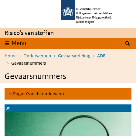
Overslaan en naar de inhoud gaan
Direct naar de hoofdnavigatie
Rijksinstituut voor
Volksgezondheid en Milieu
Ministerie van Volksgezondheid,
Welzijn en Sport
Risico's van stoffen
Z
Menu
Home
Onderwerpen
Gevaarsindeling
ADR
Gevaarsnummers
Gevaarsnummers
Pagina's in dit onderwerp
Zoeksysteem stoffen
(externe link)