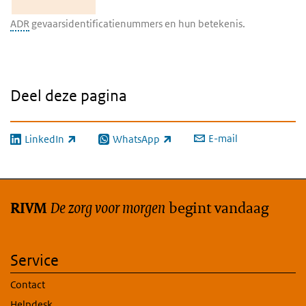
ADR
gevaarsidentificatienummers en hun betekenis.
Deel deze pagina
E-mail
LinkedIn
WhatsApp
(externe link)
(externe link)
De zorg voor morgen
begint vandaag
RIVM
Service
Contact
Helpdesk