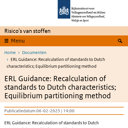
Overslaan en naar de inhoud gaan
Direct naar de hoofdnavigatie
Rijksinstituut voor
Volksgezondheid en Milieu
Ministerie van Volksgezondheid,
Welzijn en Sport
Risico's van stoffen
Z
Menu
Home
Documenten
ERL Guidance: Recalculation of standards to Dutch
characteristics; Equilibrium partitioning method
ERL Guidance: Recalculation of
standards to Dutch characteristics;
Equilibrium partitioning method
Publicatiedatum 06-02-2025 | 14:00
ERL Guidance: Recalculation of standards to Dutch