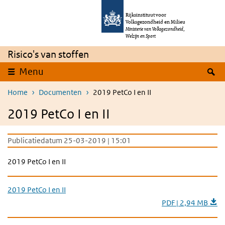
Overslaan en naar de inhoud gaan
Direct naar de hoofdnavigatie
Rijksinstituut voor
Volksgezondheid en Milieu
Ministerie van Volksgezondheid,
Welzijn en Sport
Risico's van stoffen
Z
Menu
Home
Documenten
2019 PetCo I en II
2019 PetCo I en II
Publicatiedatum 25-03-2019 | 15:01
2019 PetCo I en II
2019 PetCo I en II
PDF | 2,94 MB