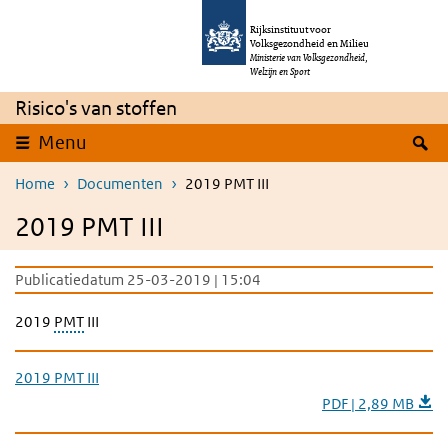
Overslaan en naar de inhoud gaan
Direct naar de hoofdnavigatie
Rijksinstituut voor
Volksgezondheid en Milieu
Ministerie van Volksgezondheid,
Welzijn en Sport
Risico's van stoffen
Z
Menu
Home
Documenten
2019 PMT III
2019 PMT III
Publicatiedatum 25-03-2019 | 15:04
2019
PMT
III
2019 PMT III
PDF | 2,89 MB