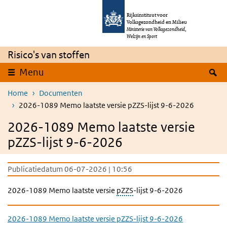
Overslaan en naar de inhoud gaan
Direct naar de hoofdnavigatie
Rijksinstituut voor
Volksgezondheid en Milieu
Ministerie van Volksgezondheid,
Welzijn en Sport
Risico's van stoffen
Z
Menu
Home
Documenten
2026-1089 Memo laatste versie pZZS-lijst 9-6-2026
2026-1089 Memo laatste versie
pZZS-lijst 9-6-2026
Publicatiedatum 06-07-2026 | 10:56
2026-1089 Memo laatste versie
pZZS
-lijst 9-6-2026
2026-1089 Memo laatste versie pZZS-lijst 9-6-2026