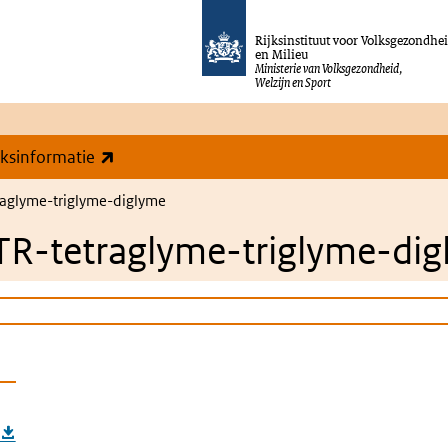
Rijksinstituut voor Volksgezondhe
en Milieu
Ministerie van Volksgezondheid,
Welzijn en Sport
(externe link)
eksinformatie
aglyme-triglyme-diglyme
R-tetraglyme-triglyme-dig