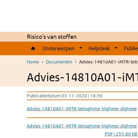
Overslaan en naar de inhoud gaan
Direct naar de hoofdnavigatie
Risico's van stoffen
Onderwerpen
Helpdesk
Publi
Home
Documenten
Advies-14810A01-iMTR-tetr
Advies-14810A01-iMT
Publicatiedatum 03-11-2020 | 16:39
Advies-14810A01-iMTR-tetraglyme-triglyme-diglyme
Advies-14810A01-iMTR-tetraglyme-triglyme-diglyme
PDF | 255,80 kB