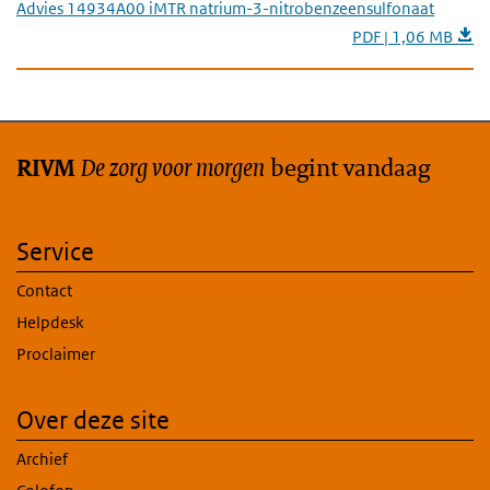
Advies 14934A00 iMTR natrium-3-nitrobenzeensulfonaat
PDF | 1,06 MB
De zorg voor morgen
begint vandaag
RIVM
Service
Contact
Helpdesk
Proclaimer
Over deze site
Archief