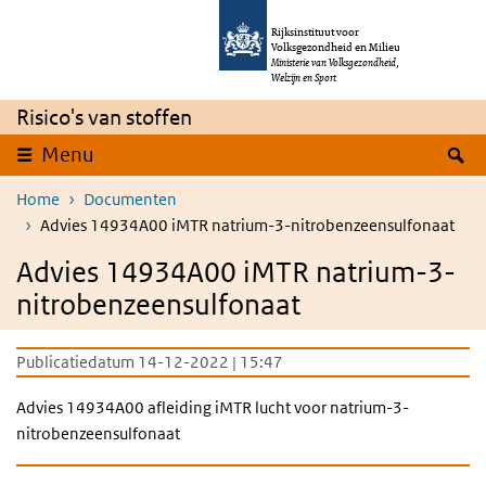
Overslaan en naar de inhoud gaan
Direct naar de hoofdnavigatie
Rijksinstituut voor
Volksgezondheid en Milieu
Ministerie van Volksgezondheid,
Welzijn en Sport
Risico's van stoffen
Z
Menu
Home
Documenten
Advies 14934A00 iMTR natrium-3-nitrobenzeensulfonaat
Advies 14934A00 iMTR natrium-3-
nitrobenzeensulfonaat
Publicatiedatum 14-12-2022 | 15:47
Advies 14934A00 afleiding iMTR lucht voor natrium-3-
nitrobenzeensulfonaat