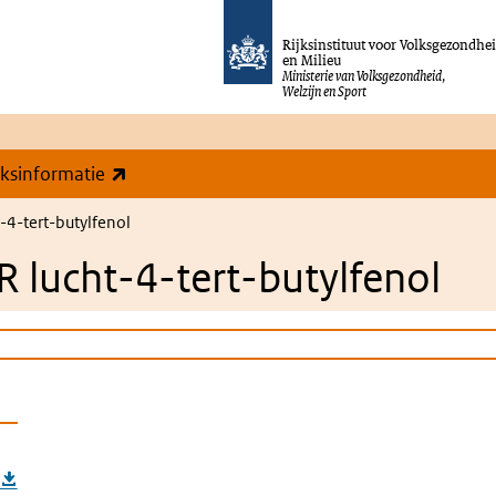
Rijksinstituut voor Volksgezondhe
en Milieu
Ministerie van Volksgezondheid,
Welzijn en Sport
(externe link)
eksinformatie
4-tert-butylfenol
 lucht-4-tert-butylfenol