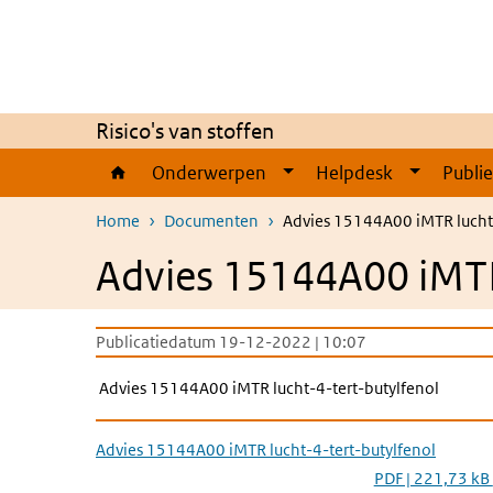
Overslaan en naar de inhoud gaan
Direct naar de hoofdnavigatie
Risico's van stoffen
Onderwerpen
Helpdesk
Publi
Home
Documenten
Advies 15144A00 iMTR lucht-
Advies 15144A00 iMTR
Publicatiedatum 19-12-2022 | 10:07
Advies 15144A00 iMTR lucht-4-tert-butylfenol
Advies 15144A00 iMTR lucht-4-tert-butylfenol
PDF | 221,73 kB