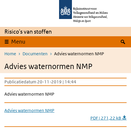
Overslaan en naar de inhoud gaan
Direct naar de hoofdnavigatie
Rijksinstituut voor
Volksgezondheid en Milieu
Ministerie van Volksgezondheid,
Welzijn en Sport
Risico's van stoffen
Z
Menu
Home
Documenten
Advies waternormen NMP
Advies waternormen NMP
Publicatiedatum 20-11-2019 | 14:44
Advies waternormen NMP
Advies waternormen NMP
PDF | 271,22 kB