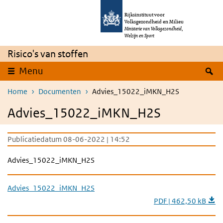
Overslaan en naar de inhoud gaan
Direct naar de hoofdnavigatie
Rijksinstituut voor
Volksgezondheid en Milieu
Ministerie van Volksgezondheid,
Welzijn en Sport
Risico's van stoffen
Z
Menu
Home
Documenten
Advies_15022_iMKN_H2S
Advies_15022_iMKN_H2S
Publicatiedatum 08-06-2022 | 14:52
Advies_15022_iMKN_H2S
Advies_15022_iMKN_H2S
PDF | 462,50 kB