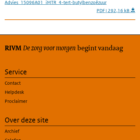
Advies_15096A01_iMTR_4-tert-butylbenzoëzuur
PDF | 292,16 kB
De zorg voor morgen
begint vandaag
RIVM
Service
Contact
Helpdesk
Proclaimer
Over deze site
Archief