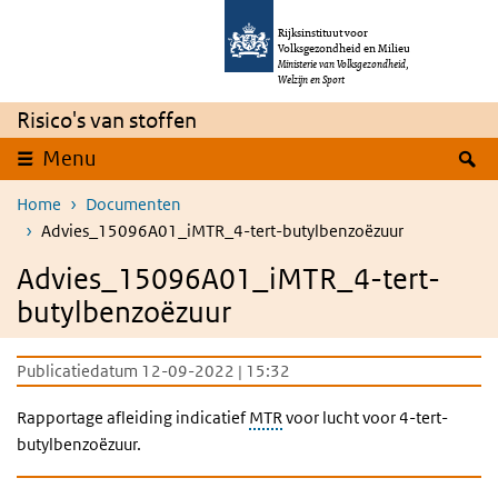
Overslaan en naar de inhoud gaan
Direct naar de hoofdnavigatie
Rijksinstituut voor
Volksgezondheid en Milieu
Ministerie van Volksgezondheid,
Welzijn en Sport
Risico's van stoffen
Z
Menu
Home
Documenten
Advies_15096A01_iMTR_4-tert-butylbenzoëzuur
Advies_15096A01_iMTR_4-tert-
butylbenzoëzuur
Publicatiedatum 12-09-2022 | 15:32
Rapportage afleiding indicatief
MTR
voor lucht voor 4-tert-
butylbenzoëzuur.