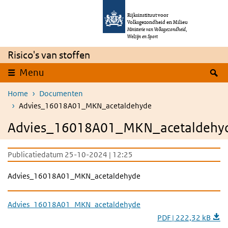
Overslaan en naar de inhoud gaan
Direct naar de hoofdnavigatie
Rijksinstituut voor
Volksgezondheid en Milieu
Ministerie van Volksgezondheid,
Welzijn en Sport
Risico's van stoffen
Z
Menu
Home
Documenten
Advies_16018A01_MKN_acetaldehyde
Advies_16018A01_MKN_acetaldehy
Publicatiedatum 25-10-2024 | 12:25
Advies_16018A01_MKN_acetaldehyde
Advies_16018A01_MKN_acetaldehyde
PDF | 222,32 kB