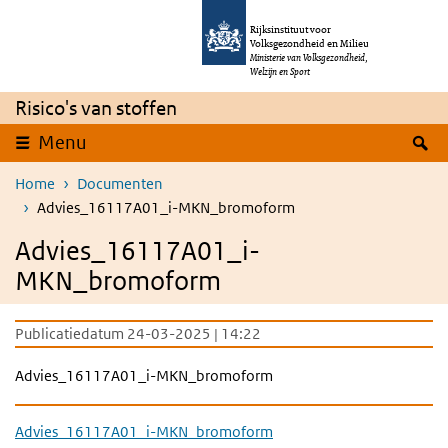
Overslaan en naar de inhoud gaan
Direct naar de hoofdnavigatie
Rijksinstituut voor
Volksgezondheid en Milieu
Ministerie van Volksgezondheid,
Welzijn en Sport
Risico's van stoffen
Z
Menu
Home
Documenten
Advies_16117A01_i-MKN_bromoform
Advies_16117A01_i-
MKN_bromoform
Publicatiedatum 24-03-2025 | 14:22
Advies_16117A01_i-MKN_bromoform
Advies_16117A01_i-MKN_bromoform