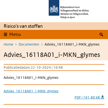
Overslaan en naar de inhoud gaan
Direct naar de hoofdnavigatie
Rijksinstituut voor
Volksgezondheid en Milieu
Ministerie van Volksgezondheid,
Welzijn en Sport
Risico's van stoffen
Z
Menu
Home
Documenten
Advies_16118A01_i-MKN_glymes
Advies_16118A01_i-MKN_glymes
Publicatiedatum 22-10-2024 | 16:48
Advies_16118A01_i-MKN_glymes
Advies_16118A01_i-MKN_glymes
PDF | 191,80 kB