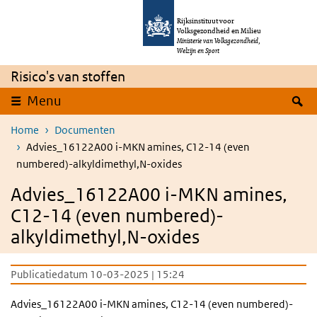
Overslaan en naar de inhoud gaan
Direct naar de hoofdnavigatie
Rijksinstituut voor
Volksgezondheid en Milieu
Ministerie van Volksgezondheid,
Welzijn en Sport
Risico's van stoffen
Z
Menu
Home
Documenten
Advies_16122A00 i-MKN amines, C12-14 (even
numbered)-alkyldimethyl,N-oxides
Advies_16122A00 i-MKN amines,
C12-14 (even numbered)-
alkyldimethyl,N-oxides
Publicatiedatum 10-03-2025 | 15:24
Advies_16122A00 i-MKN amines, C12-14 (even numbered)-