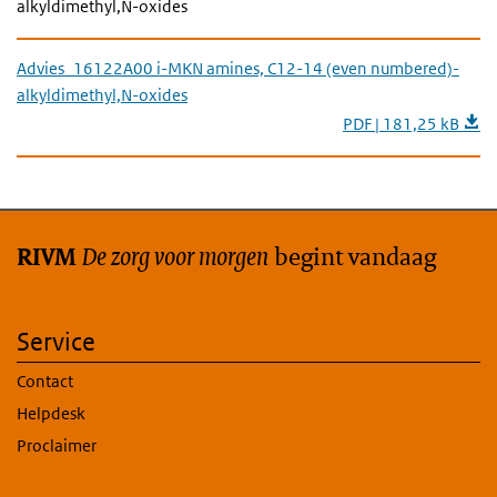
alkyldimethyl,N-oxides
Advies_16122A00 i-MKN amines, C12-14 (even numbered)-
alkyldimethyl,N-oxides
PDF | 181,25 kB
De zorg voor morgen
begint vandaag
RIVM
Service
Contact
Helpdesk
Proclaimer