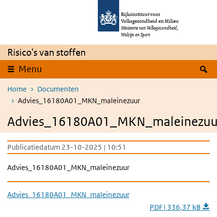
Overslaan en naar de inhoud gaan
Direct naar de hoofdnavigatie
Rijksinstituut voor
Volksgezondheid en Milieu
Ministerie van Volksgezondheid,
Welzijn en Sport
Risico's van stoffen
Z
Menu
Home
Documenten
Advies_16180A01_MKN_maleinezuur
Advies_16180A01_MKN_maleinezuu
Publicatiedatum 23-10-2025 | 10:51
Advies_16180A01_MKN_maleinezuur
Advies_16180A01_MKN_maleinezuur
PDF | 336,37 kB