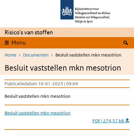
Overslaan en naar de inhoud gaan
Direct naar de hoofdnavigatie
Rijksinstituut voor
Volksgezondheid en Milieu
Ministerie van Volksgezondheid,
Welzijn en Sport
Risico's van stoffen
Z
Menu
Home
Documenten
Besluit vaststellen mkn mesotrion
Besluit vaststellen mkn mesotrion
Publicatiedatum 10-01-2023 | 09:04
Besluit vaststellen mkn mesotrion
Besluit vaststellen mkn mesotrion
PDF | 274,57 kB