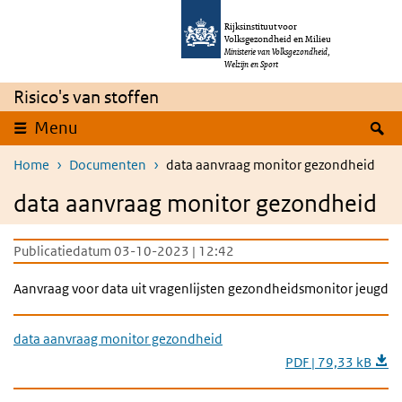
Overslaan en naar de inhoud gaan
Direct naar de hoofdnavigatie
Rijksinstituut voor
Volksgezondheid en Milieu
Ministerie van Volksgezondheid,
Welzijn en Sport
Risico's van stoffen
Z
Menu
Home
Documenten
data aanvraag monitor gezondheid
data aanvraag monitor gezondheid
Publicatiedatum 03-10-2023 | 12:42
Aanvraag voor data uit vragenlijsten gezondheidsmonitor jeugd
data aanvraag monitor gezondheid
PDF | 79,33 kB