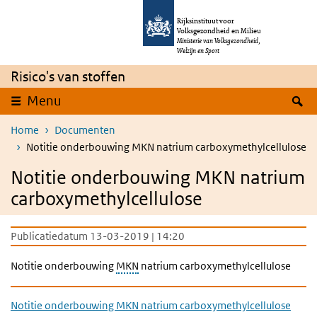
Overslaan en naar de inhoud gaan
Direct naar de hoofdnavigatie
Rijksinstituut voor
Volksgezondheid en Milieu
Ministerie van Volksgezondheid,
Welzijn en Sport
Risico's van stoffen
Z
Menu
Home
Documenten
Notitie onderbouwing MKN natrium carboxymethylcellulose
Notitie onderbouwing MKN natrium
carboxymethylcellulose
Publicatiedatum 13-03-2019 | 14:20
Notitie onderbouwing
MKN
natrium carboxymethylcellulose
Notitie onderbouwing MKN natrium carboxymethylcellulose