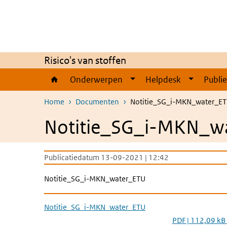
Overslaan en naar de inhoud gaan
Direct naar de hoofdnavigatie
Risico's van stoffen
Onderwerpen
Helpdesk
Publi
Home
Documenten
Notitie_SG_i-MKN_water_E
Notitie_SG_i-MKN_w
Publicatiedatum 13-09-2021 | 12:42
Notitie_SG_i-MKN_water_ETU
Notitie_SG_i-MKN_water_ETU
PDF | 112,09 kB