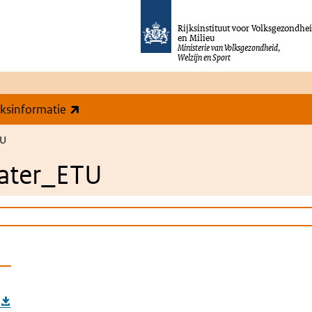
Rijksinstituut voor Volksgezondhe
en Milieu
Ministerie van Volksgezondheid,
Welzijn en Sport
(externe link)
eksinformatie
TU
ater_ETU