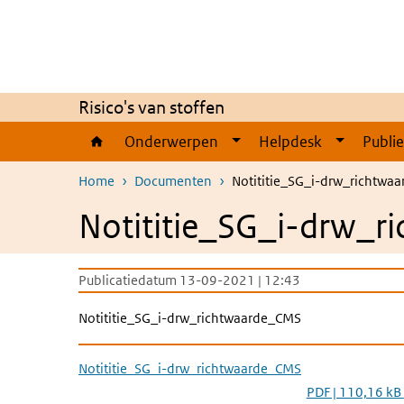
Overslaan en naar de inhoud gaan
Direct naar de hoofdnavigatie
Risico's van stoffen
Onderwerpen
Helpdesk
Publi
Home
Documenten
Notititie_SG_i-drw_richtwa
Notititie_SG_i-drw_
Publicatiedatum 13-09-2021 | 12:43
Notititie_SG_i-drw_richtwaarde_CMS
Notititie_SG_i-drw_richtwaarde_CMS
PDF | 110,16 kB