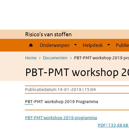
Overslaan en naar de inhoud gaan
Direct naar de hoofdnavigatie
Risico's van stoffen
Onderwerpen
Helpdesk
Publi
Home
Documenten
PBT-PMT workshop 2019 p
PBT-PMT workshop 2
Publicatiedatum 14-01-2019 | 15:04
PBT
-PMT workshop 2019 Programma
PBT-PMT workshop 2019 programma
PDF | 132,68 kB