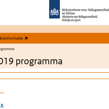
Rijksinstituut voor Volksgezondhe
en Milieu
Ministerie van Volksgezondheid,
Welzijn en Sport
(externe link)
eksinformatie
rogramma
019 programma