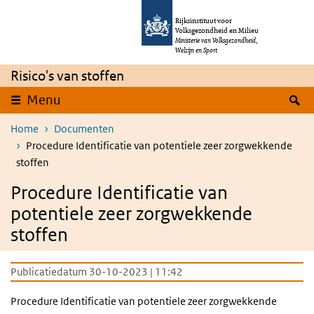
Overslaan en naar de inhoud gaan
Direct naar de hoofdnavigatie
Rijksinstituut voor
Volksgezondheid en Milieu
Ministerie van Volksgezondheid,
Welzijn en Sport
Risico's van stoffen
Z
Menu
Home
Documenten
Procedure Identificatie van potentiele zeer zorgwekkende
stoffen
Procedure Identificatie van
potentiele zeer zorgwekkende
stoffen
Publicatiedatum 30-10-2023 | 11:42
Procedure Identificatie van potentiele zeer zorgwekkende