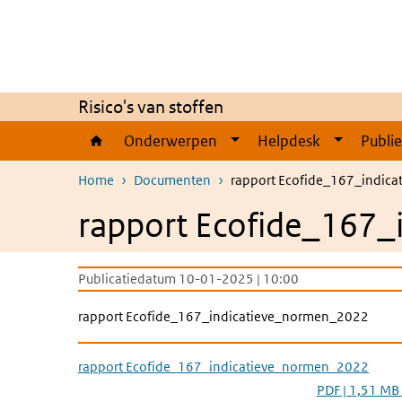
Overslaan en naar de inhoud gaan
Direct naar de hoofdnavigatie
Risico's van stoffen
Onderwerpen
Helpdesk
Publi
Home
Documenten
rapport Ecofide_167_indic
rapport Ecofide_167
Publicatiedatum 10-01-2025 | 10:00
rapport Ecofide_167_indicatieve_normen_2022
rapport Ecofide_167_indicatieve_normen_2022
PDF | 1,51 MB