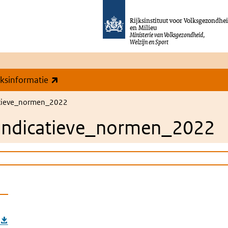
Rijksinstituut voor Volksgezondhe
en Milieu
Ministerie van Volksgezondheid,
Welzijn en Sport
(externe link)
eksinformatie
atieve_normen_2022
_indicatieve_normen_2022