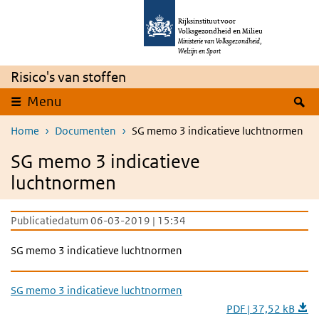
Overslaan en naar de inhoud gaan
Direct naar de hoofdnavigatie
Rijksinstituut voor
Volksgezondheid en Milieu
Ministerie van Volksgezondheid,
Welzijn en Sport
Risico's van stoffen
Z
Menu
Home
Documenten
SG memo 3 indicatieve luchtnormen
SG memo 3 indicatieve
luchtnormen
Publicatiedatum 06-03-2019 | 15:34
SG memo 3 indicatieve luchtnormen
SG memo 3 indicatieve luchtnormen
PDF | 37,52 kB