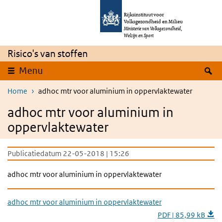
Overslaan en naar de inhoud gaan
Direct naar de hoofdnavigatie
Rijksinstituut voor
Volksgezondheid en Milieu
Ministerie van Volksgezondheid,
Welzijn en Sport
Risico's van stoffen
Z
Menu
Home
adhoc mtr voor aluminium in oppervlaktewater
adhoc mtr voor aluminium in
oppervlaktewater
Publicatiedatum 22-05-2018 | 15:26
adhoc mtr voor aluminium in oppervlaktewater
adhoc mtr voor aluminium in oppervlaktewater
PDF | 85,99 kB