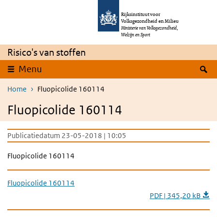
Overslaan en naar de inhoud gaan
Direct naar de hoofdnavigatie
Rijksinstituut voor
Volksgezondheid en Milieu
Ministerie van Volksgezondheid,
Welzijn en Sport
Risico's van stoffen
Z
Menu
Home
Fluopicolide 160114
Fluopicolide 160114
Publicatiedatum 23-05-2018 | 10:05
Fluopicolide 160114
Fluopicolide 160114
PDF | 345,20 kB