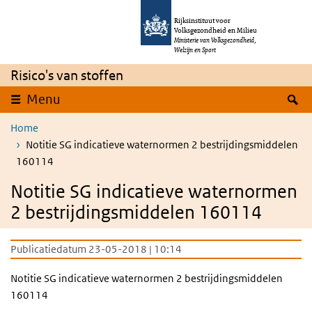
Overslaan en naar de inhoud gaan
Direct naar de hoofdnavigatie
Rijksinstituut voor
Volksgezondheid en Milieu
Ministerie van Volksgezondheid,
Welzijn en Sport
Risico's van stoffen
Z
Menu
Home
Notitie SG indicatieve waternormen 2 bestrijdingsmiddelen
160114
Notitie SG indicatieve waternormen
2 bestrijdingsmiddelen 160114
Publicatiedatum 23-05-2018 | 10:14
Notitie SG indicatieve waternormen 2 bestrijdingsmiddelen
160114