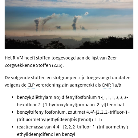
Het
RIVM
heeft stoffen toegevoegd aan de lijst van Zeer
Zorgwekkende Stoffen (ZZS).
De volgende stoffen en stofgroepen zijn toegevoegd omdat ze
volgens de
CLP
verordening zijn aangemerkt als
CMR
1a/b:
benzyl(diëthylamino) difenylfosfonium 4-[1,1,1,3,3,3-
hexafluor-2-(4-hydroxyfenyl)propaan-2-yl] fenolaat
benzyltrifenylfosfonium, zout met 4,4'-[2,2,2-trifluor-1-
(trifluormethyl)ethylideen]bis [fenol] (1:1)
reactiemassa van 4,4'- [2,2,2-trifluor-1-(trifluormethyl)
ethylideen]difenol en benzyl