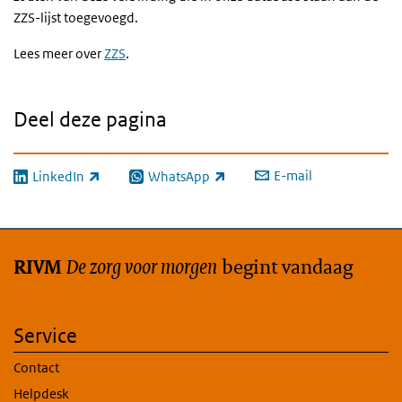
ZZS-lijst toegevoegd.
Lees meer over
ZZS
.
Deel deze pagina
E-mail
LinkedIn
WhatsApp
(externe link)
(externe link)
De zorg voor morgen
begint vandaag
RIVM
Service
Contact
Helpdesk