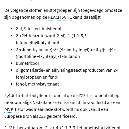
De volgende stoffen en stofgroepen zijn toegevoegd omdat ze
zijn opgenomen op de
REACH
SVHC
kandidaatslijst:
2,4,6-tri-tert-butylfenol
2-(2H-benzotriazool-2-yl)-4-(1,1,3,3-
tetramethylbutyl)fenol
2-(dimethylamino)-2-[(4-methylfenyl)methyl]-1-[4-
(morfoline-4-yl)fenyl]-1-butanon
bumetrizool
oligomerisatie- en alkyleringsreactieproducten van 2-
fenylpropeen en fenol
fenol, methylstyrenaat
2,4,6-tri-tert-butylfenol stond al op de ZZS-lijst omdat dit op
de voormalige Nederlandse Emissierichtlijn voor lucht als een
MVP
1 stof was maar deze stof wordt nu ook vanuit een
Europese bron als ZZS geïdentificeerd.
2-(2H-benzotriazool-2-yl)-4-(1,1,3,3-tetramethylbutyl)fenol,