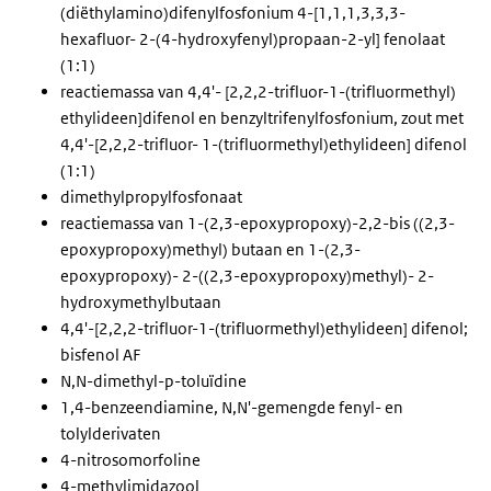
(diëthylamino)difenylfosfonium 4-[1,1,1,3,3,3-
hexafluor- 2-(4-hydroxyfenyl)propaan-2-yl] fenolaat
(1:1)
reactiemassa van 4,4'- [2,2,2-trifluor-1-(trifluormethyl)
ethylideen]difenol en benzyltrifenylfosfonium, zout met
4,4'-[2,2,2-trifluor- 1-(trifluormethyl)ethylideen] difenol
(1:1)
dimethylpropylfosfonaat
reactiemassa van 1-(2,3-epoxypropoxy)-2,2-bis ((2,3-
epoxypropoxy)methyl) butaan en 1-(2,3-
epoxypropoxy)- 2-((2,3-epoxypropoxy)methyl)- 2-
hydroxymethylbutaan
4,4'-[2,2,2-trifluor-1-(trifluormethyl)ethylideen] difenol;
bisfenol AF
N,N-dimethyl-p-toluïdine
1,4-benzeendiamine, N,N'-gemengde fenyl- en
tolylderivaten
4-nitrosomorfoline
4-methylimidazool