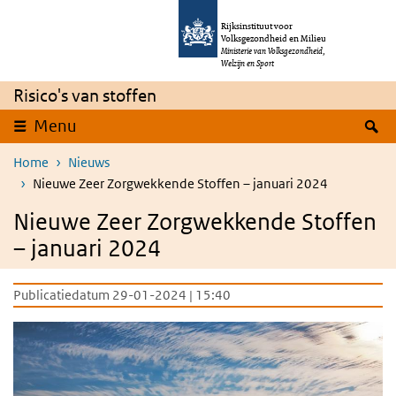
Overslaan en naar de inhoud gaan
Direct naar de hoofdnavigatie
Rijksinstituut voor
Volksgezondheid en Milieu
Ministerie van Volksgezondheid,
Welzijn en Sport
Risico's van stoffen
Z
Menu
Home
Nieuws
Nieuwe Zeer Zorgwekkende Stoffen – januari 2024
Nieuwe Zeer Zorgwekkende Stoffen
– januari 2024
Publicatiedatum 29-01-2024 | 15:40