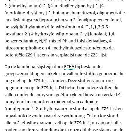
2-(dimethylamino)-2-[(4-methylfenyl)methyl]-1-[4-
(morfoline-4-yl)fenyl]-1-butanon, bumetrizool, oligomerisatie-
en alkyleringsreactieproducten van 2-fenylpropeen en fenol,
benzyl(diëthylamino) difenylfosfonium 4-[1,1,1,3,3,3-
hexafluor-2-(4-hydroxyfenyl)propaan-2-yl] fenolaat, 1,4-
benzenediamine, N,N’-mixed Ph and tolyl derivatives, 4-
nitrosomorpholine en 4-methylimidazole stonden op de
potentiële ZZS-lijst en zijn verplaatst naar de ZZS-lijst.
Op de kandidaatslijst zijn door
ECHA
bij bestaande
groepsvermeldingen enkele aanvullende stoffen genoemd die
nog niet op de ZZS-lijst stonden. Deze stoffen zijn nu ook
opgenomen op de ZZS-lijst. Dit betreft meerdere stoffen die
vallen onder de entry voor geëthoxyleerd lineair en vertakt 4-
nonylfenol maar ook een mineraal van cadmium
"monteponiet".
2-ethylhexaanzuur stond al op de ZZS-lijst en
omvat ook de zouten van deze verbinding. Tot nu toe stond
alleen 2-ethylhexaanzuur zelf op de ZZS-lijst, nu zijn ook alle
zouten van deze verbinding die in onze database staan aan de