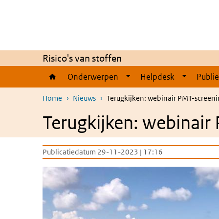
Overslaan en naar de inhoud gaan
Direct naar de hoofdnavigatie
Risico's van stoffen
Onderwerpen
Helpdesk
Publi
Home
Nieuws
Terugkijken: webinair PMT-screeni
Terugkijken: webinair
Publicatiedatum 29-11-2023 | 17:16