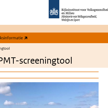
Rijksinstituut voor Volksgezondhe
en Milieu
Ministerie van Volksgezondheid,
Welzijn en Sport
(externe link)
eksinformatie
ngtool
 PMT-screeningtool