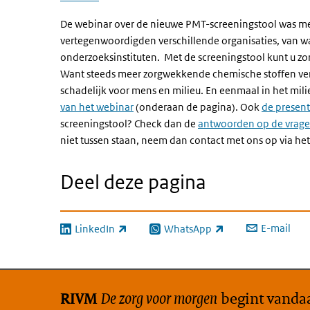
De webinar over de nieuwe
PMT-screeningstool
was me
vertegenwoordigden verschillende organisaties, van wa
onderzoeksinstituten. Met de screeningstool kunt u zor
Want steeds meer zorgwekkende chemische stoffen vervu
schadelijk voor mens en milieu. En eenmaal in het milie
van het webinar
(onderaan de pagina).
Ook
de present
screeningstool? Check dan de
antwoorden op de vragen 
niet tussen staan, neem dan contact met ons op via he
Deel deze pagina
E-mail
LinkedIn
WhatsApp
(externe link)
(externe link)
De zorg voor morgen
begint vanda
RIVM