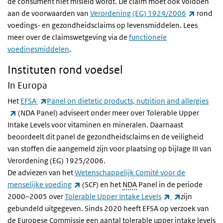
de consument niet misleid wordt. De claim moet ook voldoen
(link is 
aan de voorwaarden van
Verordening (EG) 1924/2006
rond
voedings- en gezondheidsclaims op levensmiddelen. Lees
meer over de claimswetgeving via de
functionele
voedingsmiddelen
.
Instituten rond voedsel
In Europa
(link is external)
Het
EFSA
Panel on dietetic products, nutrition and allergies
(link is external)
(NDA Panel) adviseert onder meer over
Tolerable Upper
Intake Levels
voor vitaminen en mineralen. Daarnaast
beoordeelt dit panel de gezondheidsclaims en de veiligheid
van stoffen die aangemeld zijn voor plaatsing op bijlage III van
Verordening (EG) 1925/2006.
De adviezen van het
Wetenschappelijk Comité voor de
(link is external)
menselijke voeding
(SCF) en het
NDA
Panel in de periode
(link is external)
(link is exter
2000–2005 over
Tolerable Upper Intake Levels
zijn
gebundeld uitgegeven.
Sinds 2020 heeft EFSA op verzoek van
de Europese Commissie een aantal tolerable upper intake levels