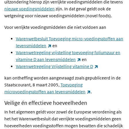
uitzondering hierop zijn verrijkte voedingsmiddelen die tevens
nieuwe voedingsmiddelen
zijn. In dat geval geldt ook de
wetgeving voor nieuwe voedingsmiddelen (
novel foods
).
Voor verrijkte voedingsmiddelen die niet voldoen aan
Warenwetbesluit Toevoeging micro-voedingsstoffen aan
(link is external)
levensmiddelen
en
Warenwetregeling vrijstelling toevoeging foliumzuur en
(link is external)
vitamine D aan levensmiddelen
en
(link is external)
Warenwetregeling Vrijstelling vitamine D
kan ontheffing worden aangevraagd zoals gepubliceerd in de
Staatscourant, 8 maart 2005,
Toevoeging
(link is external)
microvoedingsstoffen aan levensmiddelen
.
Veilige én effectieve hoeveelheden
In het algemeen geldt voor zowel de Europese verordening als
het h
et
Warenwetbesluit dat verrijkte voedingsmiddelen geen
hoeveelheden voedingsstoffen mogen bevatten die schadelijk