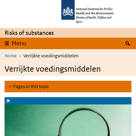
Skip to main content
Skip to main navigation
National Institute for Public
Health and the Environment
Ministry of Health, Welfare and
Sport
Risks of substances
S
Menu
Home
Verrijkte voedingsmiddelen
Verrijkte voedingsmiddelen
Pages in this topic
Zoeksysteem stoffen
(link is external)