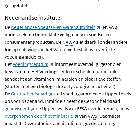
ge-updatet.
Nederlandse instituten
(link is external)
De
Nederlandse Voedsel- en Warenautoriteit
(NVWA)
onderzoekt en bewaakt de veiligheid van voedsel en
consumentenproducten. De
NVWA
ziet daarbij onder andere
toe op naleving van het Warenwetbesluit over verrijkte
voedingsmiddelen.
(link is external)
Het
Voedingscentrum
informeert over veilig, gezond en
bewust eten. Het Voedingscentrum schenkt daarbij ook
aandacht aan vitaminen, mineralen en bioactieve stoffen
(stoffen met een biologische of fysiologische activiteit).
(link is external)
De
Gezondheidsraad
stelt voedingsnormen en
Upper Levels
op voor Nederland. Inmiddels heeft de Gezondheidsraad
(link is external)
geadviseerd
de Upper Levels van EFSA over te nemen, dit is
(link is external)
overgenomen door het ministerie
van
VWS
. Daarnaast
maakt de Gezondheidsraad richtlijnen goede voeding.