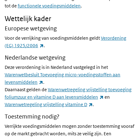
tot de
functionele voedingsmiddelen
.
Wettelijk kader
Europese wetgeving
Voor de verrijking van voedingsmiddelen geldt
Verordening
(link is external)
(EG) 1925/2006
.
Nederlandse wetgeving
Deze verordening is in Nederland vastgelegd in het
Warenwetbesluit Toevoeging micro-voedingsstoffen aan
(link is external)
levensmiddelen
.
Daarnaast gelden de
Warenwetregeling vrijstelling toevoeging
(link is external)
foliumzuur en vitamine D aan levensmiddelen
en
(link is external)
Warenwetregeling vrijstelling vitamine D
.
Toestemming nodig?
Verrijkte voedingsmiddelen mogen zonder toestemming vooraf
op de markt gebracht worden, mits ze veilig zijn. Een