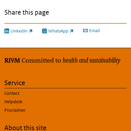
Share this page
Email
LinkedIn
WhatsApp
(link is external)
(link is external)
Committed to
health and sustainability
RIVM
Service
Contact
Helpdesk
Proclaimer
About this site